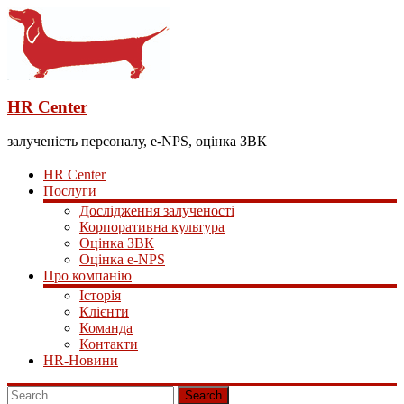
HR Center
залученість персоналу, e-NPS, оцінка ЗВК
HR Center
Послуги
Дослідження залученості
Корпоративна культура
Оцінка ЗВК
Оцінка e-NPS
Про компанію
Історія
Клієнти
Команда
Контакти
HR-Новини
Search