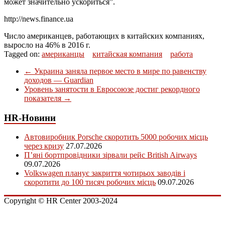
может значительно ускориться”.
http://news.finance.ua
Число американцев, работающих в китайских компаниях,
выросло на 46% в 2016 г.
Tagged on:
американцы
китайская компания
работа
←
Украина заняла первое место в мире по равенству
доходов — Guardian
Уровень занятости в Евросоюзе достиг рекордного
показателя
→
HR-Новини
Автовиробник Porsche скоротить 5000 робочих місць
через кризу
27.07.2026
П’яні бортпровідники зірвали рейс British Airways
09.07.2026
Volkswagen планує закриття чотирьох заводів і
скоротити до 100 тисяч робочих місць
09.07.2026
Copyright © HR Center 2003-2024