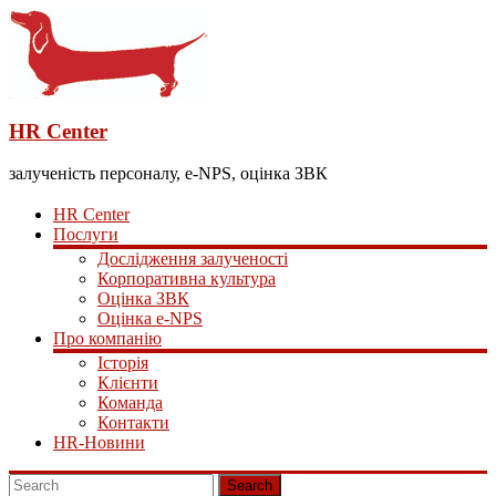
HR Center
залученість персоналу, e-NPS, оцінка ЗВК
HR Center
Послуги
Дослідження залученості
Корпоративна культура
Оцінка ЗВК
Оцінка e-NPS
Про компанію
Історія
Клієнти
Команда
Контакти
HR-Новини
Search