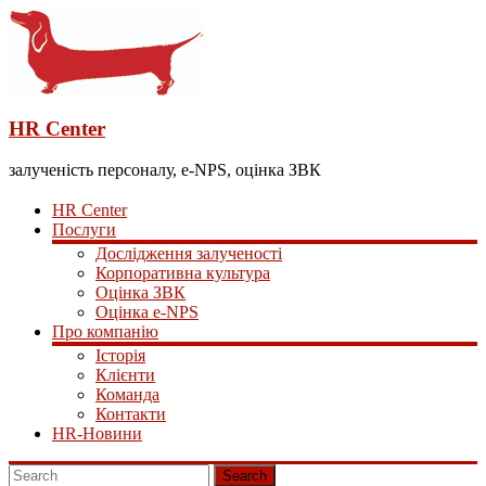
HR Center
залученість персоналу, e-NPS, оцінка ЗВК
HR Center
Послуги
Дослідження залученості
Корпоративна культура
Оцінка ЗВК
Оцінка e-NPS
Про компанію
Історія
Клієнти
Команда
Контакти
HR-Новини
Search