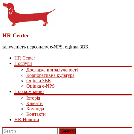
HR Center
залученість персоналу, e-NPS, оцінка ЗВК
HR Center
Послуги
Дослідження залученості
Корпоративна культура
Оцінка ЗВК
Оцінка e-NPS
Про компанію
Історія
Клієнти
Команда
Контакти
HR-Новини
Search