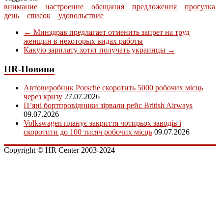
внимание
настроение
обещания
предложения
прогулка
день
список
удовольствие
←
Минздрав предлагает отменить запрет на труд
женщин в некоторых видах работы
Какую зарплату хотят получать украинцы
→
HR-Новини
Автовиробник Porsche скоротить 5000 робочих місць
через кризу
27.07.2026
П’яні бортпровідники зірвали рейс British Airways
09.07.2026
Volkswagen планує закриття чотирьох заводів і
скоротити до 100 тисяч робочих місць
09.07.2026
Copyright © HR Center 2003-2024