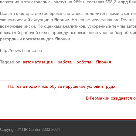
вложения в эту отрасль вырастут на 28% и составят 558,2 млрд йен
Все эти факторы долгое время считались положительными в конте
экономической ситуации в Японии. Но новое исследование Recruit W
возможные риски. По оценкам аналитиков, ускоренные темпы авт
нехваткой рабочей силы, приведут к повышению уровня безработиц
рекордный показатель для Японии.
http://news.finance.ua
Tagged on:
автоматизация
работа
роботы
Япония
←
На Tesla подали жалобу за нарушение условий труда
В Германии ожидается 
Copyright © HR Center 2003-2024