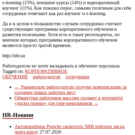
e-learning (15%), внешние курсы (14%) и корпоративный
коучинг (11%). Как показал опрос, самыми полезным для себя
сотрудники отмечают как раз коучинг и e-learning.
Да и в целом в большинстве случаев сотрудники считают
существующие программы корпоративного обучения и
развития полезными. Хотя есть и такие респонденты, по
мнению которых программы корпоративного обучения
являются просто тратой времени.
http://ubr.ua
Работодатели не хотят вкладывать в обучение персонала
Tagged on:
КОРПОРАТИВНОЕ
ОБУЧЕНИЕ
работодатели
сотрудники
←
Украинские работодатели получат компенсацию за
создание новых рабочих мест
Обманутые работники массово создают в интернете
«доски позора» для горе-начальников
→
HR-Новини
Автовиробник Porsche скоротить 5000 робочих місць
через кризу
27.07.2026