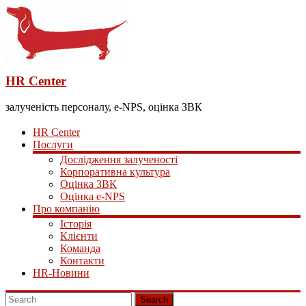
HR Center
залученість персоналу, e-NPS, оцінка ЗВК
HR Center
Послуги
Дослідження залученості
Корпоративна культура
Оцінка ЗВК
Оцінка e-NPS
Про компанію
Історія
Клієнти
Команда
Контакти
HR-Новини
Search