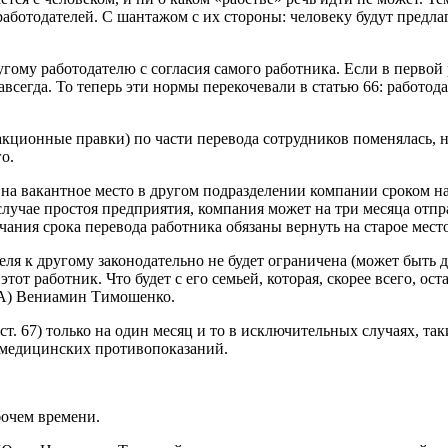
ботодателей. С шантажом с их стороны: человеку будут предлага
гому работодателю с согласия самого работника. Если в первой 
всегда. То теперь эти нормы перекочевали в статью 66: работод
кционные правки) по части перевода сотрудников поменялась, н
о.
 на вакантное место в другом подразделении компании сроком на
лучае простоя предприятия, компания может на три месяца отправ
чания срока перевода работника обязаны вернуть на старое мест
ля к другому законодательно не будет ограничена (может быть др
тот работник. Что будет с его семьей, которая, скорее всего, ост
А) Вениамин Тимошенко.
ст. 67) только на один месяц и то в исключительных случаях, та
и медицинских противопоказаний.
бочем времени.