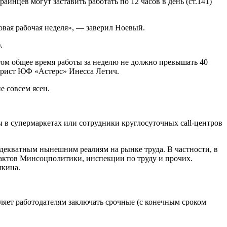
нцев могут заставить работать по 12 часов в день (ст.141)
овая рабочая неделя», — заверил Ноевый.
.
этом общее время работы за неделю не должно превышать 40
 юрист ЮФ «Астерс» Инесса Летич.
е совсем ясен.
 в супермаркетах или сотрудники круглосуточных call-центров
декватным нынешним реалиям на рынке труда. В частности, в
х актов Минсоцполитики, инспекции по труду и прочих.
шкина.
яет работодателям заключать срочные (с конечным сроком