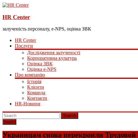
HR Center
залученість персоналу, e-NPS, оцінка ЗВК
HR Center
Послуги
Дослідження залученості
Корпоративна культура
Оцінка ЗВК
Оцінка e-NPS
Про компанію
Історія
Клієнти
Команда
Контакти
HR-Новини
Search
Украинцам снова перекроили Трудовой 