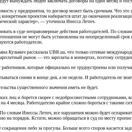
удут вынуждать людей заключать договоры на один месяц и пост
имость у предприятия, то договор может быть срочным. Что это 
д конкретным проектом набирается штат до окончания реализаци
ический характер», — уточнила Инесса Летич.
аривать в суде неправомерные действия работодателей. По слова
тношения не могут быть установлены на неопределенный срок из
зуются работодатели.
яна Кузьмич рассказала UBR.ua, что только сетевые междунаро
арплатный рынок — это зарплаты в конвертах, поэтому сотрудни
работников, которые официально не трудоустроены или получаю
ываться сними в конце дня, а не недели. И работодатель не зна
ельства существенного значения иметь не будет.
х лиц и борется скорее с недобросовестными сотрудниками, кот
а 4 месяца. Работодателю крайне сложно бороться с такими си
о словам Инессы Летич, все нарушения можно будет оспаривать в
ою на порядок. Кстати, можно обращаться в суд по месту пропис
е сокращения либо за прогулы. Больше всего споров касается за