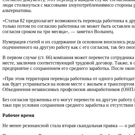
люди столкнуться с массовыми злоупотреблениямисо стороны ра
альтернативы.
«Статья 82 предполагает возможность перевода работника к дру
только потом по согласию работника он может быть оставлен на
согласия сроком на три месяца», — заметил Волынец.
Нумерация статей и их содержание (в основном вносились реда
подчиненного на другую работу как с его согласия, так без оног
В первом случае (ст. 66) компания может перевести сотрудника
месте, заключив соответствующий трудовой договор. Также, в с
предприятие с сохранением его среднего заработка. После окон
«При этом территория перевода работника от одного работодате
как будет устраиваться на новом месте с жильем и транспортом э
Объединения независимых профсоюзов авиаработников (ОНП
Без согласия труженика его могут перевести на другую работу (
таки при условии сохранения среднего заработка и отсутстви
Рабочее время
Не менее резонансной стала вторая скандальная правка — о ра