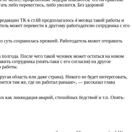
ть либо перевестись, либо уволится. Без здоровой
редакции ТК в ст.68 предполагалось 4 месяца такой работы и
атель может перевести к другому работодателю сотрудника с его
о суть сохранилась прежней. Работодатель может отправить
 полгода. После чего такой человек может остаться на новом
ить сотрудника (опять-таки с его согласия) на другое
о работы.
угая область или даже страна). Никого не будет интересовать,
анется там же, где он работал раньше», — рассказал глава
ких как ликвидация аварий, стихийных бедствий и т.п. Опять-