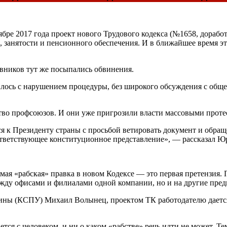
ябре 2017 года проект нового Трудового кодекса (№1658, дораб
занятости и пенсионного обеспечения. И в ближайшее время это
вников тут же посыпались обвинения.
илось с нарушением процедуры, без широкого обсуждения с обще
тво профсоюзов. И они уже пригрозили власти массовыми прот
иться к Президенту страны с просьбой ветировать документ и об
тветствующее конституционное представление», — рассказал Ю
мая «рабская» правка в новом Кодексе — это первая претензия.
ежду офисами и филиалами одной компании, но и на другие пред
ны (КСПУ) Михаил Волынец, проектом ТК работодателю дается 
ется с человеком, и ни о каком «рабстве» речь идти не может. Т