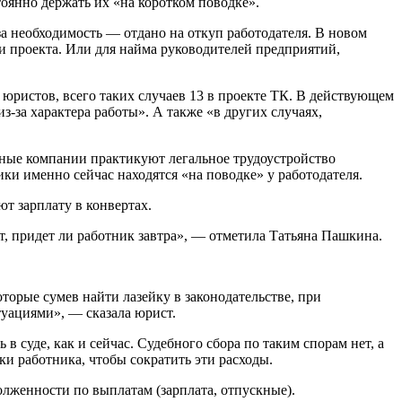
оянно держать их «на коротком поводке».
за необходимость — отдано на откуп работодателя. В новом
и проекта. Или для найма руководителей предприятий,
м юристов, всего таких случаев 13 в проекте ТК. В действующем
-за характера работы». А также «в других случаях,
дные компании практикуют легальное трудоустройство
ки именно сейчас находятся «на поводке» у работодателя.
т зарплату в конвертах.
ет, придет ли работник завтра», — отметила Татьяна Пашкина.
орые сумев найти лазейку в законодательстве, при
туациями», — сказала юрист.
 суде, как и сейчас. Судебного сбора по таким спорам нет, а
ки работника, чтобы сократить эти расходы.
долженности по выплатам (зарплата, отпускные).