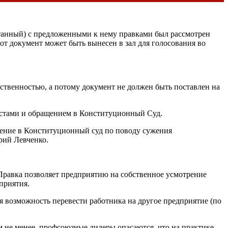
отанный) с предложенными к нему правками был рассмотрен
т документ может быть вынесен в зал для голосования во
ственностью, а потому документ не должен быть поставлен на
естами и обращением в Конституционный Суд.
ращение в Конституционный суд по поводу сужения
рий Левченко.
 Правка позволяет предприятию на собственное усмотрение
приятия.
возможность перевести работника на другое предприятие (по
ем не менее, профсоюзные лидеры опасаются, что на практике