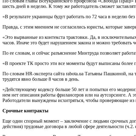
По словам главы Всеукраинского профсоюза «Свобода Праці» Юр
шесть дней в неделю. К тому же работодатель сможет заставлять
«В результате украинцы будут работать по 72 часа в неделю б
Правда, с этим мнением не согласились юристы, которые завери
«Это вырванные из контекста трактовки. Да, в исключительных
часов. Иначе это будет нарушением закона и можно требовать
По ее словам, и сейчас разъяснение Минтруда позволяет работат
«В проекте ТК просто эти все моменты будут выписаны более п
По словам HR-эксперта сайта rabota.ua Татьяны Пашкиной, на
трудятся явно больше 8 часов в день.
«Действующему кодексу больше 50 лет и попытки его модерниз
нем нет описания работы фрилансеров или на аутсорсинге. А э
Работодатели вынуждены исхитряться, чтобы проверяющие из 
Срочные контракты
Еще один спорный момент – заключение с людьми срочных дог
действия) трудовые договора в любой сфере деятельности (ч.2.