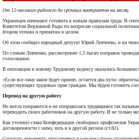
От 12-часового рабочего до срочных контрактов на месяц
Украинцев начинают готовить к новым правилам труда. В сент
Комитетом Верховной Рады по вопросам социальной политики, 
втором чтении и принятии в целом.
Об этом сообщил народный депутат Юрий Левченко, и на чино
По словам Левченко, рассмотрение 1,5 тысяч поправок провод
голосование.
В оппозиции к новому Трудовому кодексу оказались большинс
«Если все-таки закон будет принят, остается два пути: обрат
существующих трудовых прав граждан. Мы будем готовить соо
Перевод на другую работу
Не могла понравится и не понравилась трудящимся так называе
переводить своих работников на другую работу. И не только м
Как уточнил глава Конфедерации свободных профсоюзов Украи
договоренности с ним), хоть и в другой регион (ст.82).
Согласно документу, этот перевод в каждом случае согласовыва