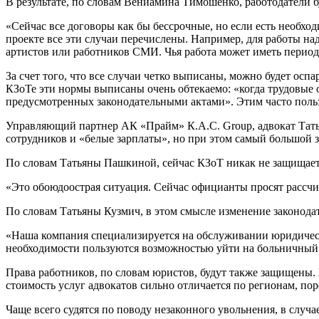
В результате, по словам Вениамина Тимошенко, работодатели б
«Сейчас все договоры как бы бессрочные, но если есть необход
проекте все эти случаи перечислены. Например, для работы на
артистов или работников СМИ. Чья работа может иметь период
За счет того, что все случаи четко выписаны, можно будет осп
КЗоТе эти нормы выписаны очень обтекаемо: «когда трудовые о
предусмотренных законодательными актами». Этим часто поль
Управляющий партнер АК «Прайм» К.А.С. Group, адвокат Тать
сотрудников и «белые зарплаты», но при этом самый большой з
По словам Татьяны Пашкиной, сейчас КЗоТ никак не защищает 
«Это обоюдоострая ситуация. Сейчас официанты просят рассчит
По словам Татьяны Кузмич, в этом смысле изменение законодат
«Наша компания специализируется на обслуживании юридически
необходимости пользуются возможностью уйти на больничный н
Права работников, по словам юристов, будут также защищены. П
стоимость услуг адвокатов сильно отличается по регионам, пор
Чаще всего судятся по поводу незаконного увольнения, в случа