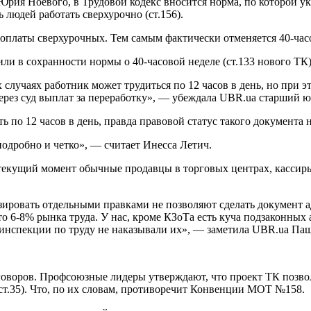
ия Ноевого, в Трудовой кодекс вносится норма, по которой украи
 людей работать сверхурочно (ст.156).
ез оплаты сверхурочных. Тем самым фактически отменяется 40-час
ли в сохранности нормы о 40-часовой неделе (ст.133 нового ТК)
 случаях работник может трудиться по 12 часов в день, но при 
 через суд выплат за переработку», — убеждала UBR.ua старший
ь по 12 часов в день, правда правовой статус такого документа н
одробно и четко», — считает Инесса Летич.
 текущий момент обычные продавцы в торговых центрах, кассиры
ировать отдельными правками не позволяют сделать документ а
то 6-8% рынка труда. У нас, кроме КЗоТа есть куча подзаконны
инспекции по труду не наказывали их», — заметила UBR.ua Па
оворов. Профсоюзные лидеры утверждают, что проект ТК позвол
 ст.35). Что, по их словам, противоречит Конвенции МОТ №158.