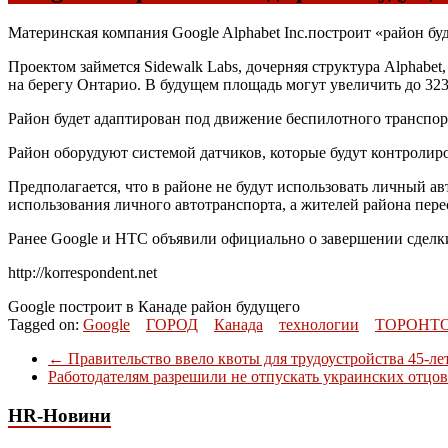
Материнская компания Google Alphabet Inc.построит «район бу
Проектом займется Sidewalk Labs, дочерняя структура Alphabet
на берегу Онтарио. В будущем площадь могут увеличить до 323
Район будет адаптирован под движение беспилотного транспор
Район оборудуют системой датчиков, которые будут контролир
Предполагается, что в районе не будут использовать личный а
использования личного автотранспорта, а жителей района пер
Ранее Google и HTC объявили официально о завершении сделки
http://korrespondent.net
Google построит в Канаде район будущего
Tagged on:
Google
ГОРОД
Канада
технологии
ТОРОНТ
←
Правительство ввело квоты для трудоустройства 45-л
Работодателям разрешили не отпускать украинских отцо
HR-Новини