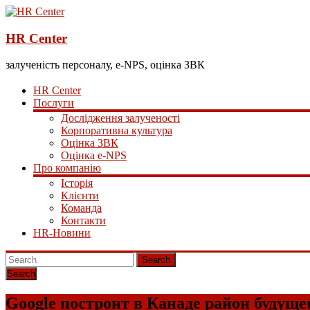
HR Center
залученість персоналу, e-NPS, оцінка ЗВК
HR Center
Послуги
Дослідження залученості
Корпоративна культура
Оцінка ЗВК
Оцінка e-NPS
Про компанію
Історія
Клієнти
Команда
Контакти
HR-Новини
Search
Google построит в Канаде район будуще