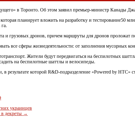
дущего» в Торонто. Об этом заявил премьер-министр Канады Джас
, которая планирует вложить на разработку и тестирование50 мл
 га.
та и грузовых дронов, причем маршруты для дронов проложат п
овать все сферы жизнедеятельности: от заполнения мусорных ко
втотранспорт. Жители будут передвигаться на беспилотных шаттл
есадить на беспилотные шаттлы и велосипеды.
, в результате которой R&D-подразделение «Powered by HTC» ст
О
етних украинцев
в в декреты
→