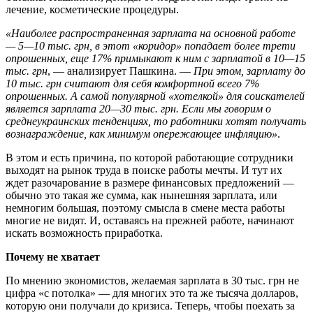
лечение, косметические процедуры.
«Наиболее распространенная зарплата на основной работе
— 5—10 тыс. грн, в этот «коридор» попадает более трети
опрошенных, еще 17% примыкают к ним с зарплатой в 10—15
тыс. грн
, — анализирует Пашкина. —
При этом, зарплату до
10 тыс. грн считают для себя комфортной всего 7%
опрошенных. А самой популярной «хотелкой» для соискателей
является зарплата 20—30 тыс. грн. Если мы говорим о
среднеукраинских тенденциях, то работники хотят получать
вознаграждение, как минимум опережающее инфляцию»
.
В этом и есть причина, по которой работающие сотрудники
выходят на рынок труда в поиске работы мечты. И тут их
ждет разочарование в размере финансовых предложений —
обычно это такая же сумма, как нынешняя зарплата, или
немногим большая, поэтому смысла в смене места работы
многие не видят. И, оставаясь на прежней работе, начинают
искать возможность приработка.
Почему не хватает
По мнению экономистов, желаемая зарплата в 30 тыс. грн не
цифра «с потолка» — для многих это та же тысяча долларов,
которую они получали до кризиса. Теперь, чтобы поехать за