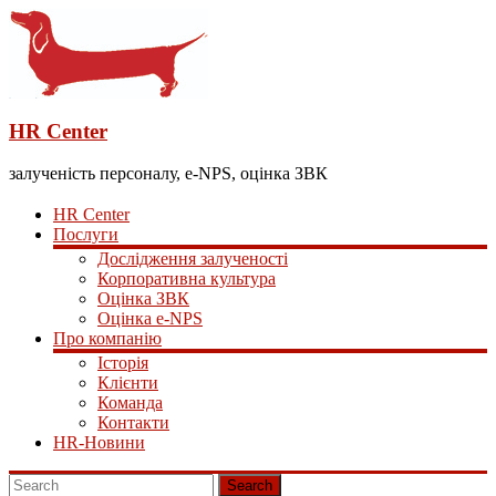
HR Center
залученість персоналу, e-NPS, оцінка ЗВК
HR Center
Послуги
Дослідження залученості
Корпоративна культура
Оцінка ЗВК
Оцінка e-NPS
Про компанію
Історія
Клієнти
Команда
Контакти
HR-Новини
Search