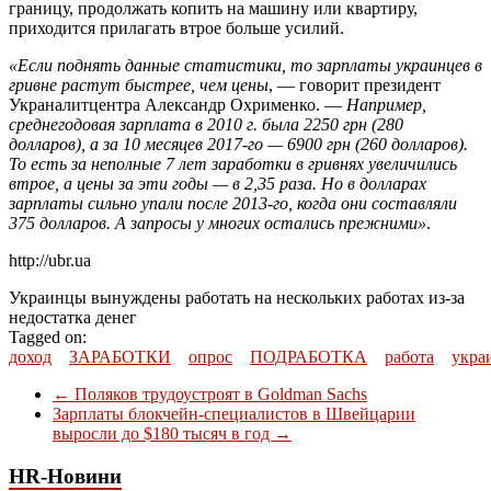
границу, продолжать копить на машину или квартиру,
приходится прилагать втрое больше усилий.
«Если поднять данные статистики, то зарплаты украинцев в
гривне растут быстрее, чем цены
, — говорит президент
Украналитцентра Александр Охрименко. —
Например,
среднегодовая зарплата в 2010 г. была 2250 грн (280
долларов), а за 10 месяцев 2017-го — 6900 грн (260 долларов).
То есть за неполные 7 лет заработки в гривнях увеличились
втрое, а цены за эти годы — в 2,35 раза. Но в долларах
зарплаты сильно упали после 2013-го, когда они составляли
375 долларов. А запросы у многих остались прежними»
.
http://ubr.ua
Украинцы вынуждены работать на нескольких работах из-за
недостатка денег
Tagged on:
доход
ЗАРАБОТКИ
опрос
ПОДРАБОТКА
работа
укра
←
Поляков трудоустроят в Goldman Sachs
Зарплаты блокчейн-специалистов в Швейцарии
выросли до $180 тысяч в год
→
HR-Новини