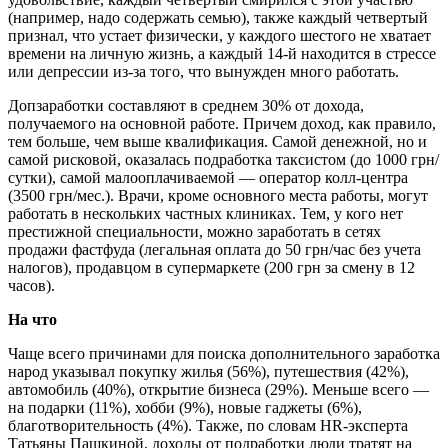
(например, надо содержать семью), также каждый четвертый
признал, что устает физически, у каждого шестого не хватает
времени на личную жизнь, а каждый 14-й находится в стрессе
или депрессии из-за того, что вынужден много работать.
Допзаработки составляют в среднем 30% от дохода,
получаемого на основной работе. Причем доход, как правило,
тем больше, чем выше квалификация. Самой денежной, но и
самой рисковой, оказалась подработка таксистом (до 1000 грн/
сутки), самой малооплачиваемой — оператор колл-центра
(3500 грн/мес.). Врачи, кроме основного места работы, могут
работать в нескольких частных клиниках. Тем, у кого нет
престижной специальности, можно заработать в сетях
продажи фастфуда (легальная оплата до 50 грн/час без учета
налогов), продавцом в супермаркете (200 грн за смену в 12
часов).
На что
Чаще всего причинами для поиска дополнительного заработка
народ указывал покупку жилья (56%), путешествия (42%),
автомобиль (40%), открытие бизнеса (29%). Меньше всего —
на подарки (11%), хобби (9%), новые гаджеты (6%),
благотворительность (4%). Также, по словам HR-эксперта
Татьяны Пашкиной, доходы от подработки люди тратят на