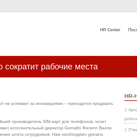
HR Center
Пос
ВК
 сократит рабочие места
HR-
рт не успевает за инновациями – приходится продавать
Авт
робоч
йший производитель SIM-карт для телефонов, хочет
заявил исполнительный директор Gemalto Филипп Валле.
П’ян
нию штата сотрудников. Нам необходимо урезать