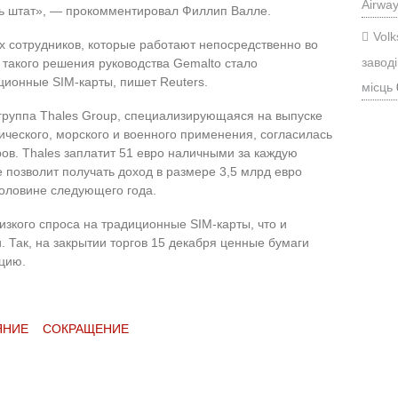
Airwa
ть штат», — прокомментировал Филлип Валле.
Vol
х сотрудников, которые работают непосредственно во
заводі
такого решения руководства Gemalto стало
ционные SIM-карты, пишет Reuters.
місць
уппа Thales Group, специализирующаяся на выпуске
еского, морского и военного применения, согласилась
ов. Thales заплатит 51 евро наличными за каждую
 позволит получать доход в размере 3,5 млрд евро
половине следующего года.
низкого спроса на традиционные SIM-карты, что и
 Так, на закрытии торгов 15 декабря ценные бумаги
кцию.
ЯНИЕ
СОКРАЩЕНИЕ