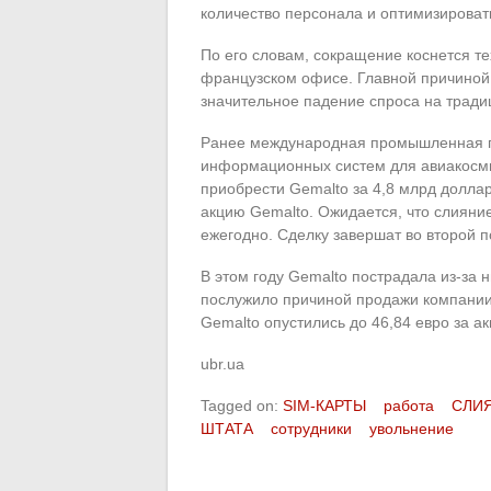
количество персонала и оптимизирова
По его словам, сокращение коснется те
французском офисе. Главной причиной 
значительное падение спроса на тради
Ранее международная промышленная гр
информационных систем для авиакосмич
приобрести Gemalto за 4,8 млрд доллар
акцию Gemalto. Ожидается, что слияние
ежегодно. Сделку завершат во второй 
В этом году Gemalto пострадала из-за 
послужило причиной продажи компании.
Gemalto опустились до 46,84 евро за а
ubr.ua
Tagged on:
SIM-КАРТЫ
работа
СЛИ
ШТАТА
сотрудники
увольнение