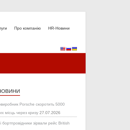
луги
Про компанію
HR-Новини
НОВИНИ
овиробник Porsche скоротить 5000
их місць через кризу
27.07.2026
і бортпровідники зірвали рейс British