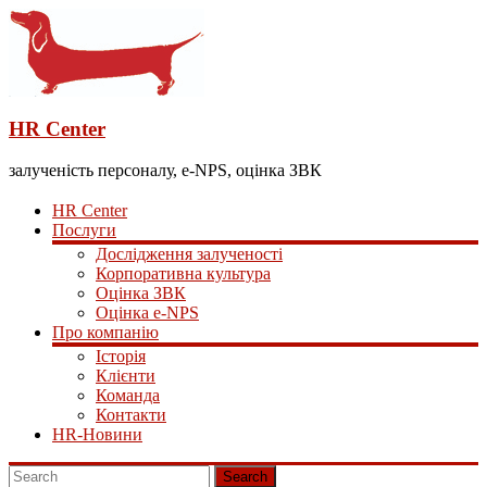
HR Center
залученість персоналу, e-NPS, оцінка ЗВК
HR Center
Послуги
Дослідження залученості
Корпоративна культура
Оцінка ЗВК
Оцінка e-NPS
Про компанію
Історія
Клієнти
Команда
Контакти
HR-Новини
Search