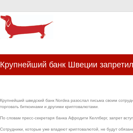
HR Center
залученість персоналу, e-NPS, оцінка ЗВК
Крупнейший банк Швеции запретил
Крупнейший шведский банк Nordea разослал письма своим сотрудн
торговать биткоинами и другими криптовалютами.
По словам пресс-секретаря банка Афродити Келлберг, запрет вступ
Сотрудники, которые уже владеют криптовалютой, не будут обязаны