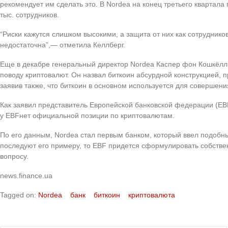
рекомендует им сделать это. В Nordea на конец третьего квартала
тыс. сотрудников.
“Риски кажутся слишком высокими, а защита от них как сотрудников
недостаточна”,— отметила Келлберг.
Еще в декабре генеральный директор Nordea Каспер фон Кошкёлл
поводу криптовалют. Он назвал биткоин абсурдной конструкцией, 
заявив также, что биткоин в основном используется для совершен
Как заявил представитель Европейской банковской федерации (
EB
у
EBF
нет официальной позиции по криптовалютам.
По его данным, Nordea стал первым банком, который ввел подобны
последуют его примеру, то
EBF
придется сформулировать собстве
вопросу.
news.finance.ua
Tagged on:
Nordea
банк
биткоин
криптовалюта