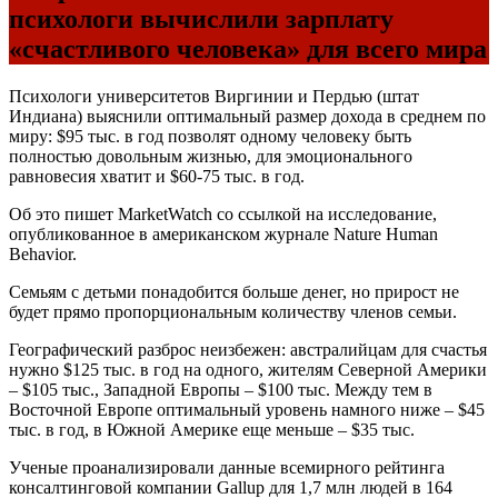
психологи вычислили зарплату
«счастливого человека» для всего мира
Психологи университетов Виргинии и Пердью (штат
Индиана) выяснили оптимальный размер дохода в среднем по
миру: $95 тыс. в год позволят одному человеку быть
полностью довольным жизнью, для эмоционального
равновесия хватит и $60-75 тыс. в год.
Об это пишет MarketWatch со ссылкой на исследование,
опубликованное в американском журнале Nature Human
Behavior.
Семьям с детьми понадобится больше денег, но прирост не
будет прямо пропорциональным количеству членов семьи.
Географический разброс неизбежен: австралийцам для счастья
нужно $125 тыс. в год на одного, жителям Северной Америки
– $105 тыс., Западной Европы – $100 тыс. Между тем в
Восточной Европе оптимальный уровень намного ниже – $45
тыс. в год, в Южной Америке еще меньше – $35 тыс.
Ученые проанализировали данные всемирного рейтинга
консалтинговой компании Gallup для 1,7 млн людей в 164