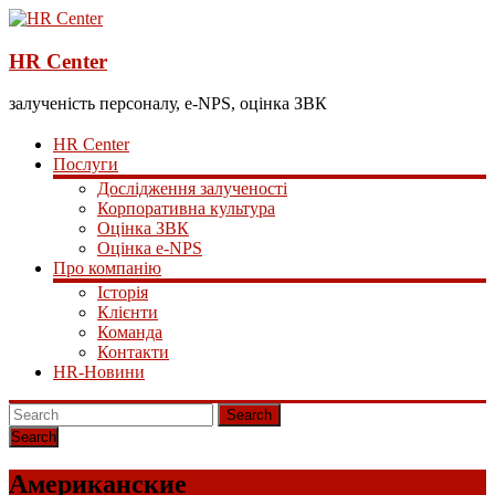
HR Center
залученість персоналу, e-NPS, оцінка ЗВК
HR Center
Послуги
Дослідження залученості
Корпоративна культура
Оцінка ЗВК
Оцінка e-NPS
Про компанію
Історія
Клієнти
Команда
Контакти
HR-Новини
Search
Американские