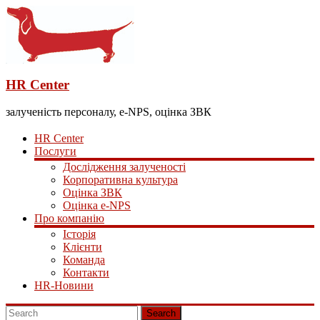
HR Center
залученість персоналу, e-NPS, оцінка ЗВК
HR Center
Послуги
Дослідження залученості
Корпоративна культура
Оцінка ЗВК
Оцінка e-NPS
Про компанію
Історія
Клієнти
Команда
Контакти
HR-Новини
Search