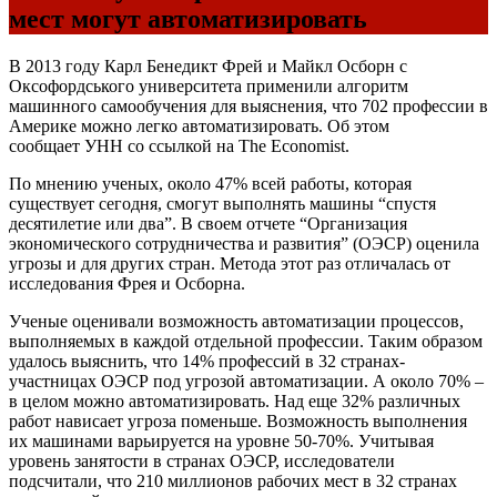
мест могут автоматизировать
В 2013 году Карл Бенедикт Фрей и Майкл Осборн с
Оксофордського университета применили алгоритм
машинного самообучения для выяснения, что 702 профессии в
Америке можно легко автоматизировать. Об этом
сообщает
УНН
со ссылкой на The Economist.
По мнению ученых, около 47% всей работы, которая
существует сегодня, смогут выполнять машины “спустя
десятилетие или два”. В своем отчете “Организация
экономического сотрудничества и развития” (
ОЭСР
) оценила
угрозы и для других стран. Метода этот раз отличалась от
исследования Фрея и Осборна.
Ученые оценивали возможность автоматизации процессов,
выполняемых в каждой отдельной профессии. Таким образом
удалось выяснить, что 14% профессий в 32 странах-
участницах
ОЭСР
под угрозой автоматизации. А около 70% –
в целом можно автоматизировать. Над еще 32% различных
работ нависает угроза поменьше. Возможность выполнения
их машинами варьируется на уровне 50-70%. Учитывая
уровень занятости в странах
ОЭСР
, исследователи
подсчитали, что 210 миллионов рабочих мест в 32 странах