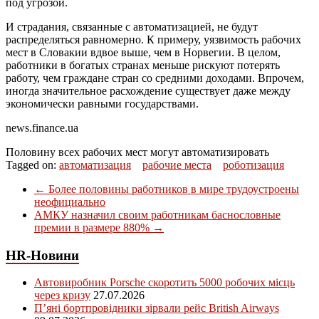
под угрозой.
И страдания, связанные с автоматизацией, не будут
распределяться равномерно. К примеру, уязвимость рабочих
мест в Словакии вдвое выше, чем в Норвегии. В целом,
работники в богатых странах меньше рискуют потерять
работу, чем граждане стран со средними доходами. Впрочем,
иногда значительное расхождение существует даже между
экономически равными государствами.
news.finance.ua
Половину всех рабочих мест могут автоматизировать
Tagged on:
автоматизация
рабочие места
роботизация
←
Более половины работников в мире трудоустроены
неофициально
АМКУ назначил своим работникам баснословные
премии в размере 880%
→
HR-Новини
Автовиробник Porsche скоротить 5000 робочих місць
через кризу
27.07.2026
П’яні бортпровідники зірвали рейс British Airways