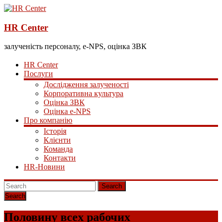
HR Center
залученість персоналу, e-NPS, оцінка ЗВК
HR Center
Послуги
Дослідження залученості
Корпоративна культура
Оцінка ЗВК
Оцінка e-NPS
Про компанію
Історія
Клієнти
Команда
Контакти
HR-Новини
Search
Половину всех рабочих