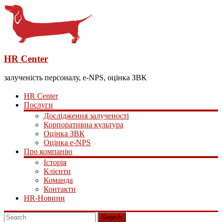
HR Center
залученість персоналу, e-NPS, оцінка ЗВК
HR Center
Послуги
Дослідження залученості
Корпоративна культура
Оцінка ЗВК
Оцінка e-NPS
Про компанію
Історія
Клієнти
Команда
Контакти
HR-Новини
Search