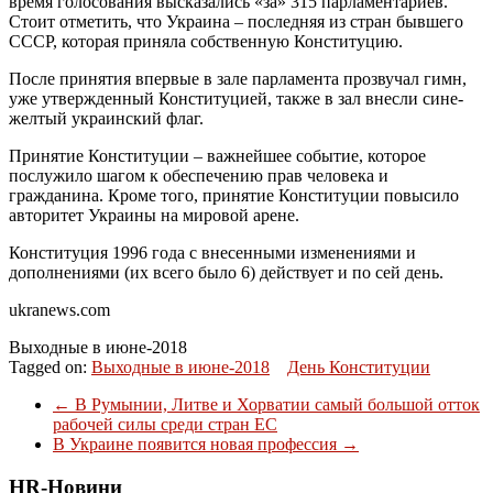
время голосования высказались «за» 315 парламентариев.
Стоит отметить, что Украина – последняя из стран бывшего
СССР, которая приняла собственную Конституцию.
После принятия впервые в зале парламента прозвучал гимн,
уже утвержденный Конституцией, также в зал внесли сине-
желтый украинский флаг.
Принятие Конституции – важнейшее событие, которое
послужило шагом к обеспечению прав человека и
гражданина. Кроме того, принятие Конституции повысило
авторитет Украины на мировой арене.
Конституция 1996 года с внесенными изменениями и
дополнениями (их всего было 6) действует и по сей день.
ukranews.com
Выходные в июне-2018
Tagged on:
Выходные в июне-2018
День Конституции
←
В Румынии, Литве и Хорватии самый большой отток
рабочей силы среди стран ЕС
В Украине появится новая профессия
→
HR-Новини