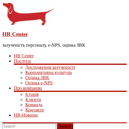
HR Center
залученість персоналу, e-NPS, оцінка ЗВК
HR Center
Послуги
Дослідження залученості
Корпоративна культура
Оцінка ЗВК
Оцінка e-NPS
Про компанію
Історія
Клієнти
Команда
Контакти
HR-Новини
Search