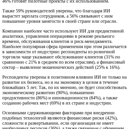
46% готовят пилотные проекты с их использованием.
Также 59% руководителей уверены, что благодаря ИИ
вырастет зарплата сотрудников, а 56% связывают с ним
повышение уровня занятости в своей стране или отрасли.
Компании наиболее часто используют ИИ для предиктивной
аналитики, управления операциями в режиме реального
времени, обслуживания клиентов и риск-менеджмента.
Наиболее популярная сфера применения при этом различается
в зависимости от индустрии: респонденты из розничной
торговли чаще указывают обслуживание клиентов (31% по
сравнению c 21% в среднем по всем отраслям), а финансовый
сектор – выявление мошеннических действий (25% к 16%).
Респонденты уверены в позитивном влиянии ИИ не только на
развитие их бизнеса, но и на экономику в целом в течение
ближайших 5 лет. Так, по их мнению, он будет способствовать
экономическому развитию (90%), повышению
продуктивности (86%) и инновационности (84%), а также
созданию рабочих мест (69%) в их стране и индустрии.
Основными сдерживающими факторами при внедрении
подобных технологий являются финансовые риски (42%),
сложности в развертывании, если организация не имеет
необходимых ресурсов (36%), а также связанные с обучением