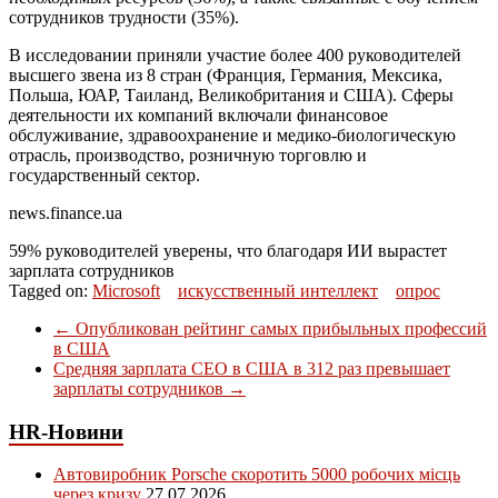
сотрудников трудности (35%).
В исследовании приняли участие более 400 руководителей
высшего звена из 8 стран (Франция, Германия, Мексика,
Польша,
ЮАР
, Таиланд, Великобритания и
США
). Сферы
деятельности их компаний включали финансовое
обслуживание, здравоохранение и медико-биологическую
отрасль, производство, розничную торговлю и
государственный сектор.
news.finance.ua
59% руководителей уверены, что благодаря ИИ вырастет
зарплата сотрудников
Tagged on:
Microsoft
искусственный интеллект
опрос
←
Опубликован рейтинг самых прибыльных профессий
в США
Средняя зарплата CEO в США в 312 раз превышает
зарплаты сотрудников
→
HR-Новини
Автовиробник Porsche скоротить 5000 робочих місць
через кризу
27.07.2026