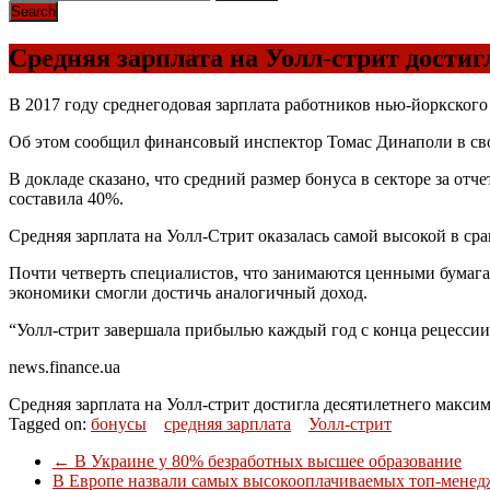
Средняя зарплата на Уолл-стрит достиг
В 2017 году среднегодовая зарплата работников нью-йоркского
Об этом сообщил финансовый инспектор Томас Динаполи в сво
В докладе сказано, что средний размер бонуса в секторе за отч
составила 40%.
Средняя зарплата на Уолл-Стрит оказалась самой высокой в ср
Почти четверть специалистов, что занимаются ценными бумагам
экономики смогли достичь аналогичный доход.
“Уолл-стрит завершала прибылью каждый год с конца рецессии 
news.finance.ua
Средняя зарплата на Уолл-стрит достигла десятилетнего макси
Tagged on:
бонусы
средняя зарплата
Уолл-стрит
←
В Украине у 80% безработных высшее образование
В Европе назвали самых высокооплачиваемых топ-мене