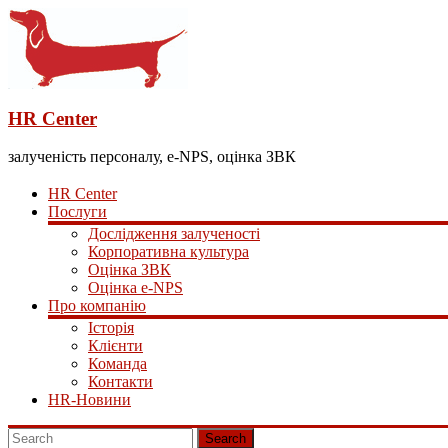
HR Center
залученість персоналу, e-NPS, оцінка ЗВК
HR Center
Послуги
Дослідження залученості
Корпоративна культура
Оцінка ЗВК
Оцінка e-NPS
Про компанію
Історія
Клієнти
Команда
Контакти
HR-Новини
Search