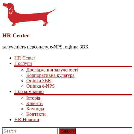
HR Center
залученість персоналу, e-NPS, оцінка ЗВК
HR Center
Послуги
Дослідження залученості
Корпоративна культура
Оцінка ЗВК
Оцінка e-NPS
Про компанію
Історія
Клієнти
Команда
Контакти
HR-Новини
Search