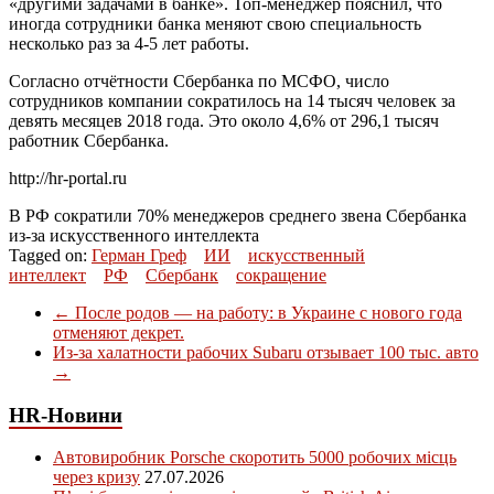
«другими задачами в банке». Топ-менеджер пояснил, что
иногда сотрудники банка меняют свою специальность
несколько раз за 4-5 лет работы.
Согласно отчётности Сбербанка по МСФО, число
сотрудников компании сократилось на 14 тысяч человек за
девять месяцев 2018 года. Это около 4,6% от 296,1 тысяч
работник Сбербанка.
http://hr-portal.ru
В РФ сократили 70% менеджеров среднего звена Сбербанка
из-за искусственного интеллекта
Tagged on:
Герман Греф
ИИ
искусственный
интеллект
РФ
Сбербанк
сокращение
←
После родов — на работу: в Украине с нового года
отменяют декрет.
Из-за халатности рабочих Subaru отзывает 100 тыс. авто
→
HR-Новини
Автовиробник Porsche скоротить 5000 робочих місць
через кризу
27.07.2026