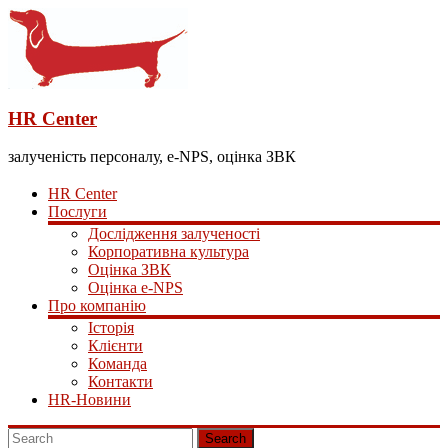
HR Center
залученість персоналу, e-NPS, оцінка ЗВК
HR Center
Послуги
Дослідження залученості
Корпоративна культура
Оцінка ЗВК
Оцінка e-NPS
Про компанію
Історія
Клієнти
Команда
Контакти
HR-Новини
Search