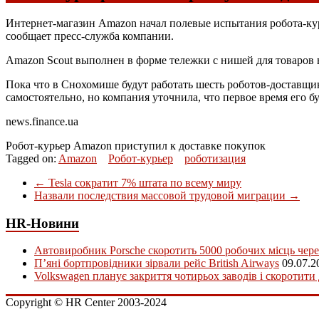
Интернет-магазин Amazon начал полевые испытания робота-ку
сообщает пресс-служба компании.
Amazon Scout выполнен в форме тележки с нишей для товаров в
Пока что в Снохомише будут работать шесть роботов-доставщик
самостоятельно, но компания уточнила, что первое время его 
news.finance.ua
Робот-курьер Amazon приступил к доставке покупок
Tagged on:
Amazon
Робот-курьер
роботизация
←
Tesla сократит 7% штата по всему миру
Назвали последствия массовой трудовой миграции
→
HR-Новини
Автовиробник Porsche скоротить 5000 робочих місць чере
П’яні бортпровідники зірвали рейс British Airways
09.07.2
Volkswagen планує закриття чотирьох заводів і скоротити
Copyright © HR Center 2003-2024