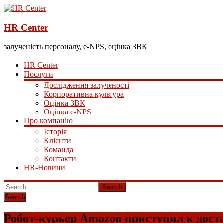
HR Center
залученість персоналу, e-NPS, оцінка ЗВК
HR Center
Послуги
Дослідження залученості
Корпоративна культура
Оцінка ЗВК
Оцінка e-NPS
Про компанію
Історія
Клієнти
Команда
Контакти
HR-Новини
Search
Робот-курьер Amazon приступил к дост