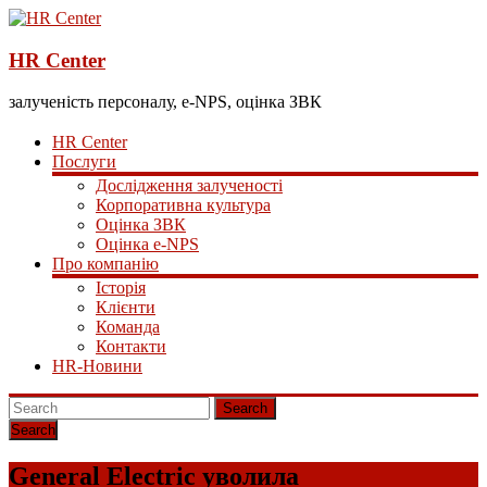
HR Center
залученість персоналу, e-NPS, оцінка ЗВК
HR Center
Послуги
Дослідження залученості
Корпоративна культура
Оцінка ЗВК
Оцінка e-NPS
Про компанію
Історія
Клієнти
Команда
Контакти
HR-Новини
Search
General Electric уволила