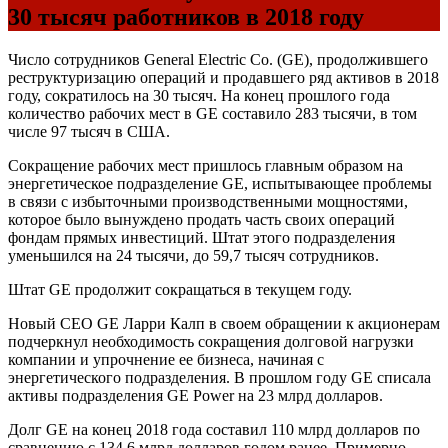
30 тысяч работников в 2018 году
Число сотрудников General Electric Co. (GE), продолжившего
реструктуризацию операций и продавшего ряд активов в 2018
году, сократилось на 30 тысяч. На конец прошлого года
количество рабочих мест в GE составило 283 тысячи, в том
числе 97 тысяч в
США
.
Сокращение рабочих мест пришлось главным образом на
энергетическое подразделение GE, испытывающее проблемы
в связи с избыточными производственными мощностями,
которое было вынуждено продать часть своих операций
фондам прямых инвестиций. Штат этого подразделения
уменьшился на 24 тысячи, до 59,7 тысяч сотрудников.
Штат GE продолжит сокращаться в текущем году.
Новый
CEO
GE Ларри Калп в своем обращении к акционерам
подчеркнул необходимость сокращения долговой нагрузки
компании и упрочнение ее бизнеса, начиная с
энергетического подразделения. В прошлом году GE списала
активы подразделения GE Power на 23 млрд долларов.
Долг GE на конец 2018 года составил 110 млрд долларов по
сравнению с 134,6 млрд долларов годом ранее. Примерно