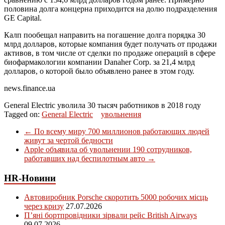
половина долга концерна приходится на долю подразделения
GE Capital.
Калп пообещал направить на погашение долга порядка 30
млрд долларов, которые компания будет получать от продажи
активов, в том числе от сделки по продаже операций в сфере
биофармакологии компании Danaher Corp. за 21,4 млрд
долларов, о которой было объявлено ранее в этом году.
news.finance.ua
General Electric уволила 30 тысяч работников в 2018 году
Tagged on:
General Electric
увольнения
←
По всему миру 700 миллионов работающих людей
живут за чертой бедности
Apple объявила об увольнении 190 сотрудников,
работавших над беспилотным авто
→
HR-Новини
Автовиробник Porsche скоротить 5000 робочих місць
через кризу
27.07.2026
П’яні бортпровідники зірвали рейс British Airways
09.07.2026