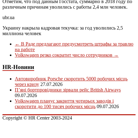
Отметим, что под данным Госстата, суммарно в 2018 году по
различным причинам уволились с работы 2,4 млн человек.
ubr.ua
Украину накрыла кадровая текучка: за год уволились 2,5
миллиона человек
←
В Раде предлагают предусмотреть штрафы за травлю
на работе
Volkswagen резко сократит число сотрудников
→
HR-Новини
Автовиробник Porsche скоротить 5000 робочих місць
через кризу
27.07.2026
П’яні бортпровідники зірвали рейс British Airways
09.07.2026
Volkswagen планує закриття чотирьох заводів і
скоротити до 100 тисяч робочих місць
09.07.2026
Copyright © HR Center 2003-2024