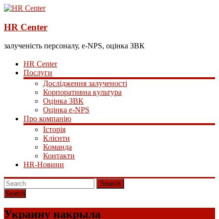
HR Center
залученість персоналу, e-NPS, оцінка ЗВК
HR Center
Послуги
Дослідження залученості
Корпоративна культура
Оцінка ЗВК
Оцінка e-NPS
Про компанію
Історія
Клієнти
Команда
Контакти
HR-Новини
Search
Украину накрыла