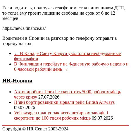
Если водитель, пользуясь телефоном, стал виновником
ДТП
,
то тогда ему грозит лишение свободы на срок от 6 до 12
месяцев.
https://news.finance.ua/
Водителей в Японии за разговор по телефону отправят в
тюрьму на год
←
В Канаде Санту Клауса уволили за необдуманные
фотографии
В Финляндии перейдут на 4-дневную рабочую неделю и
6-часовой рабочий день
→
HR-Новини
Автовиробник Porsche скоротить 5000 робочих місць
через кризу
27.07.2026
П’яні бортпровідники зірвали рейс British Airways
09.07.2026
Volkswagen планує закриття чотирьох заводів і
скоротити до 100 тисяч робочих місць
09.07.2026
Copyright © HR Center 2003-2024