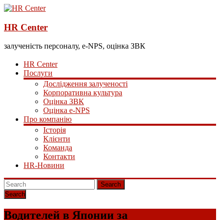
HR Center
залученість персоналу, e-NPS, оцінка ЗВК
HR Center
Послуги
Дослідження залученості
Корпоративна культура
Оцінка ЗВК
Оцінка e-NPS
Про компанію
Історія
Клієнти
Команда
Контакти
HR-Новини
Search
Водителей в Японии за