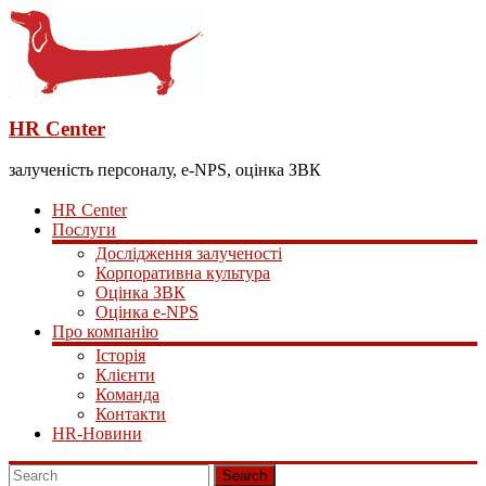
HR Center
залученість персоналу, e-NPS, оцінка ЗВК
HR Center
Послуги
Дослідження залученості
Корпоративна культура
Оцінка ЗВК
Оцінка e-NPS
Про компанію
Історія
Клієнти
Команда
Контакти
HR-Новини
Search