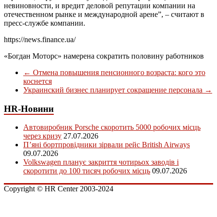
невиновности, и вредит деловой репутации компании на
отечественном рынке и международной арене”, – считают в
пресс-службе компании.
https://news.finance.ua/
«Богдан Моторс» намерена сократить половину работников
←
Отмена повышения пенсионного возраста: кого это
коснется
Украинский бизнес планирует сокращение персонала
→
HR-Новини
Автовиробник Porsche скоротить 5000 робочих місць
через кризу
27.07.2026
П’яні бортпровідники зірвали рейс British Airways
09.07.2026
Volkswagen планує закриття чотирьох заводів і
скоротити до 100 тисяч робочих місць
09.07.2026
Copyright © HR Center 2003-2024