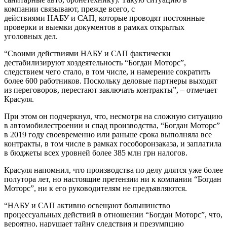
компании связывают, прежде всего, с
действиями
НАБУ
и
САП
, которые проводят постоянные
проверки и выемки документов в рамках открытых
уголовных дел.
“Своими действиями
НАБУ
и
САП
фактически
дестабилизируют хоздеятельность “Богдан Моторс”,
следствием чего стало, в том числе, и намерение сократить
более 600 работников. Поскольку деловые партнеры выходят
из переговоров, перестают заключать контракты”, – отмечает
Красуля.
При этом он подчеркнул, что, несмотря на сложную ситуацию
в автомобилестроении и спад производства, “Богдан Моторс”
в 2019 году своевременно или раньше срока выполняла все
контракты, в том числе в рамках гособоронзаказа, и заплатила
в бюджеты всех уровней более 385 млн грн налогов.
Красуля напомнил, что производства по делу длятся уже более
полутора лет, но настоящие претензии ни к компании “Богдан
Моторс”, ни к его руководителям не предъявляются.
“
НАБУ
и
САП
активно освещают большинство
процессуальных действий в отношении “Богдан Моторс”, что,
вероятно, нарушает тайну следствия и презумпцию