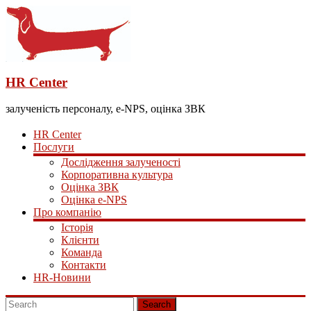
HR Center
залученість персоналу, e-NPS, оцінка ЗВК
HR Center
Послуги
Дослідження залученості
Корпоративна культура
Оцінка ЗВК
Оцінка e-NPS
Про компанію
Історія
Клієнти
Команда
Контакти
HR-Новини
Search