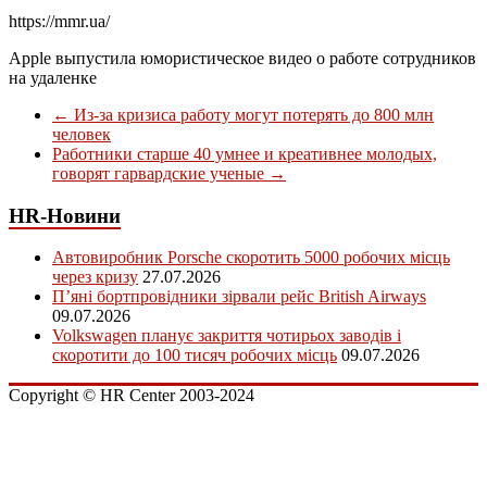
https://mmr.ua/
Apple выпустила юмористическое видео о работе сотрудников
на удаленке
←
Из-за кризиса работу могут потерять до 800 млн
человек
Работники старше 40 умнее и креативнее молодых,
говорят гарвардские ученые
→
HR-Новини
Автовиробник Porsche скоротить 5000 робочих місць
через кризу
27.07.2026
П’яні бортпровідники зірвали рейс British Airways
09.07.2026
Volkswagen планує закриття чотирьох заводів і
скоротити до 100 тисяч робочих місць
09.07.2026
Copyright © HR Center 2003-2024