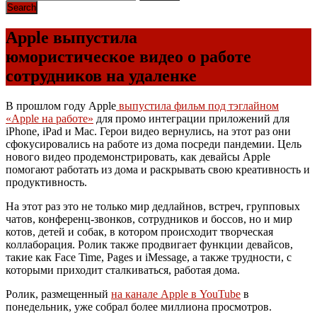
Apple выпустила
юмористическое видео о работе
сотрудников на удаленке
В прошлом году Apple
выпустила фильм под тэглайном
«Apple на работе»
для промо интеграции приложений для
iPhone, iPad и Mac. Герои видео вернулись, на этот раз они
сфокусировались на работе из дома посреди пандемии. Цель
нового видео продемонстрировать, как девайсы Apple
помогают работать из дома и раскрывать свою креативность и
продуктивность.
На этот раз это не только мир дедлайнов, встреч, групповых
чатов, конференц-звонков, сотрудников и боссов, но и мир
котов, детей и собак, в котором происходит творческая
коллаборация. Ролик также продвигает функции девайсов,
такие как Face Time, Pages и iMessage, а также трудности, с
которыми приходит сталкиваться, работая дома.
Ролик, размещенный
на канале Apple в YouTube
в
понедельник, уже собрал более миллиона просмотров.