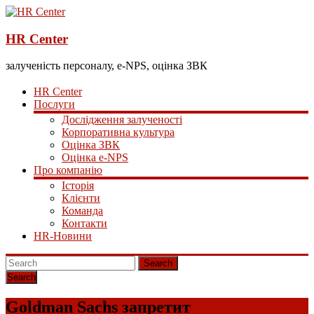
HR Center
залученість персоналу, e-NPS, оцінка ЗВК
HR Center
Послуги
Дослідження залученості
Корпоративна культура
Оцінка ЗВК
Оцінка e-NPS
Про компанію
Історія
Клієнти
Команда
Контакти
HR-Новини
Search
Goldman Sachs запретит