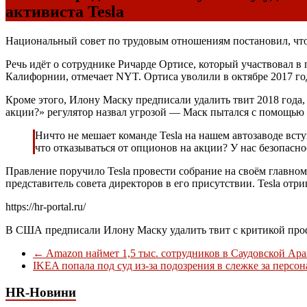
активиста Tesla
Национальный совет по трудовым отношениям постановил, что 
Речь идёт о сотруднике Ричарде Ортисе, который участвовал в
Калифорнии, отмечает NYT. Ортиса уволили в октябре 2017 год
Кроме этого, Илону Маску предписали удалить твит 2018 года,
акции?» регулятор назвал угрозой — Маск пытался с помощью 
Ничто не мешает команде Tesla на нашем автозаводе всту
что отказываться от опционов на акции? У нас безопасно
Правление поручило Tesla провести собрание на своём главно
представитель совета директоров в его присутствии. Tesla отр
https://hr-portal.ru/
В США предписали Илону Маску удалить твит с критикой проф
←
Amazon наймет 1,5 тыс. сотрудников в Саудовской Ара
IKEA попала под суд из-за подозрения в слежке за персо
HR-Новини