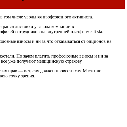
в том числе увольняя профсоюзного активиста.
странял листовки у завода компании в
офилей сотрудников на внутренней платформе Tesla.
союзные взносы и ни за что отказываться от опционов на
захотели. Но зачем платить профсоюзные взносы и ни за
и все уже получают медицинскую страхову.
е их прав — встречу должен провести сам Маск или
свою точку зрения.