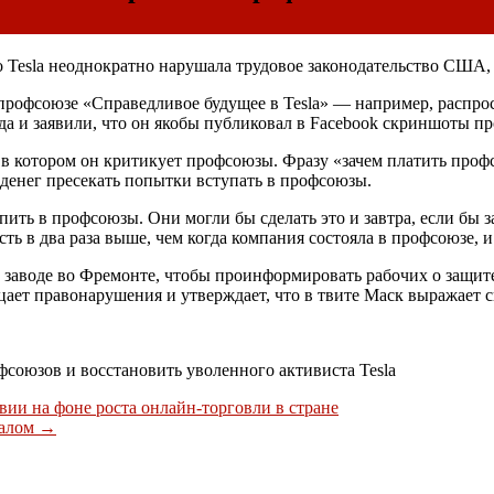
Tesla неоднократно нарушала трудовое законодательство США, 
 профсоюзе «Справедливое будущее в Tesla» — например, распро
а и заявили, что он якобы публиковал в Facebook скриншоты пр
 в котором он критикует профсоюзы. Фразу «зачем платить проф
денег пресекать попытки вступать в профсоюзы.
пить в профсоюзы. Они могли бы сделать это и завтра, если бы 
сть в два раза выше, чем когда компания состояла в профсоюзе, 
м заводе во Фремонте, чтобы проинформировать рабочих о защит
ицает правонарушения и утверждает, что в твите Маск выражает 
союзов и восстановить уволенного активиста Tesla
вии на фоне роста онлайн-торговли в стране
налом
→