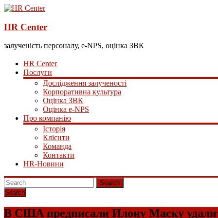
HR Center
залученість персоналу, e-NPS, оцінка ЗВК
HR Center
Послуги
Дослідження залученості
Корпоративна культура
Оцінка ЗВК
Оцінка e-NPS
Про компанію
Історія
Клієнти
Команда
Контакти
HR-Новини
Search
В США предписали Илону Маску удалит