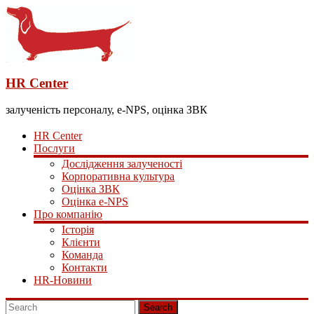
HR Center
залученість персоналу, e-NPS, оцінка ЗВК
HR Center
Послуги
Дослідження залученості
Корпоративна культура
Оцінка ЗВК
Оцінка e-NPS
Про компанію
Історія
Клієнти
Команда
Контакти
HR-Новини
Search