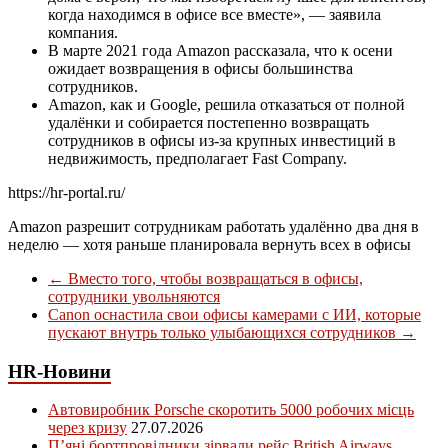
когда находимся в офисе все вместе», — заявила
компания.
В марте 2021 года Amazon рассказала, что к осени
ожидает возвращения в офисы большинства
сотрудников.
Amazon, как и Google, решила отказаться от полной
удалёнки и собирается постепенно возвращать
сотрудников в офисы из-за крупных инвестиций в
недвижимость, предполагает Fast Company.
https://hr-portal.ru/
Amazon разрешит сотрудникам работать удалённо два дня в
неделю — хотя раньше планировала вернуть всех в офисы
←
Вместо того, чтобы возвращаться в офисы,
сотрудники увольняются
Canon оснастила свои офисы камерами с ИИ, которые
пускают внутрь только улыбающихся сотрудников
→
HR-Новини
Автовиробник Porsche скоротить 5000 робочих місць
через кризу
27.07.2026
П’яні бортпровідники зірвали рейс British Airways