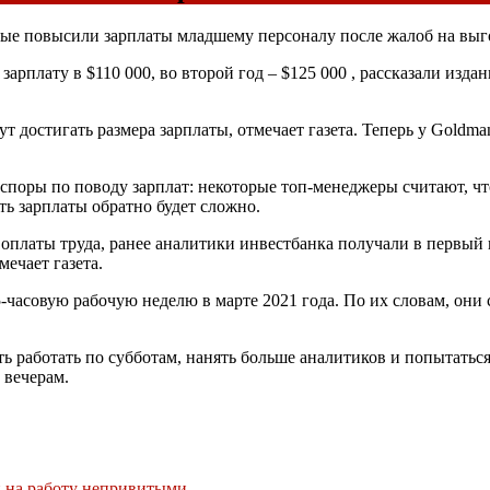
рые повысили зарплаты младшему персоналу после жалоб на выг
зарплату в $110 000, во второй год – $125 000 , рассказали изда
 достигать размера зарплаты, отмечает газета. Теперь у Goldma
ся споры по поводу зарплат: некоторые топ-менеджеры считают, 
ть зарплаты обратно будет сложно.
р оплаты труда, ранее аналитики инвестбанка получали в первый 
мечает газета.
часовую рабочую неделю в марте 2021 года. По их словам, они с
ь работать по субботам, нанять больше аналитиков и попытатьс
 вечерам.
и на работу непривитыми