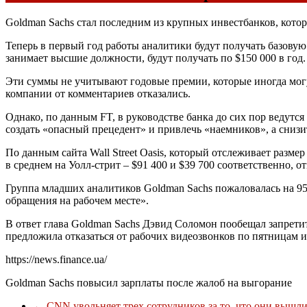
Goldman Sachs стал последним из крупных инвестбанков, кото
Теперь в первый год работы аналитики будут получать базовую 
занимает высшие должности, будут получать по $150 000 в год.
Эти суммы не учитывают годовые премии, которые иногда могут
компании от комментариев отказались.
Однако, по данным FT, в руководстве банка до сих пор ведут
создать «опасный прецедент» и привлечь «наемников», а снизи
По данным сайта Wall Street Oasis, который отслеживает разме
в среднем на Уолл-стрит – $91 400 и $39 700 соответственно, от
Группа младших аналитиков Goldman Sachs пожаловалась на 95-
обращения на рабочем месте».
В ответ глава Goldman Sachs Дэвид Соломон пообещал запретит
предложила отказаться от рабочих видеозвонков по пятницам и
https://news.finance.ua/
Goldman Sachs повысил зарплаты после жалоб на выгорание
←
CNN увольняет трех сотрудников за то, что они вышл