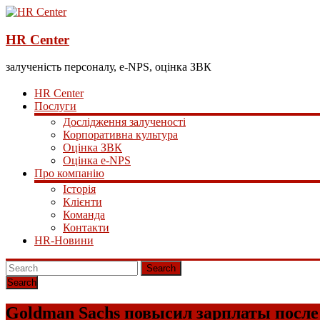
HR Center
залученість персоналу, e-NPS, оцінка ЗВК
HR Center
Послуги
Дослідження залученості
Корпоративна культура
Оцінка ЗВК
Оцінка e-NPS
Про компанію
Історія
Клієнти
Команда
Контакти
HR-Новини
Search
Goldman Sachs повысил зарплаты после