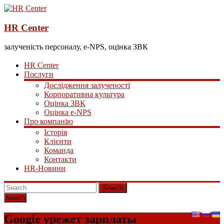
HR Center
залученість персоналу, e-NPS, оцінка ЗВК
HR Center
Послуги
Дослідження залученості
Корпоративна культура
Оцінка ЗВК
Оцінка e-NPS
Про компанію
Історія
Клієнти
Команда
Контакти
HR-Новини
Search
Google урежет зарплаты