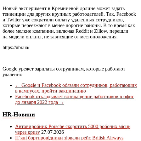
Новый эксперимент в Кремниевой долине может задать
тенденции для других крупных работодателей. Так, Facebook
и Twitter уже сократили оплату удаленных сотрудников,
которые переезжают в менее дорогие районы. В то время как
более мелкие компании, включая Reddit и Zillow, перешли
на модели оплаты, не зависящие от местоположения.
https://ubr.ua/
Google урежет зарплаты сотрудникам, которые работают
удаленно
←
Google и Facebook обязали сотрудников, работающих
в кампусах, пройти вакцинацию
Facebook откладывает возвращение работников в офис
до января 2022 года
→
HR-Новини
Автовиробник Porsche скоротить 5000 робочих місць
через кризу
27.07.2026
П’яні бортпровідники зірвали рейс British Airways