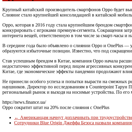
Крупный китайский производитель смартфонов Oppo будет вынуж
Слияние стало крупнейшей консолидацией в китайской мобиль
Oppo, которая в 2016 году стала крупнейшим брендом смартф
конкурировать с игроками премиум-сегмента. Сокращения затр
интернета вещей, ответственную в том числе за смарт-часы и 
В середине года было объявлено о слиянии Oppo и OnePlus — у
образуются избыточные позиции. Известно, что под сокращени
Став успешным брендом в Китае, компания Oppo начала расши
недостаточно эффективной перед лицом агрессивных конкурент
Китае, где экономические эффекты пандемии продолжают влия
Не принесли особого успеха и попытки вырасти на смежных 
наушников. Директор по исследованиям в Counterpoint Тарун Па
региональный рынок и выходя на носимые устройства. По его м
https://news.finance.ua/
Oppo сократит штат на 20% после слияния с OnePlus
←
Американцам начнут доплачивать при трудоустройств
Сотрудники Blue Origin Джеффа Безоса назвали компани