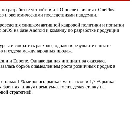
по разработке устройств и ПО после слияния с OnePlus.
ов и экономическими последствиями пандемии.
 проведения слишком активной кадровой политики и попытки
lorOS на базе Android и команду по разработке продукции
сы и сократить расходы, однако в результате в штате
ов и отдела международных продаж.
зии и Европе. Однако данная инициатива оказалась
азалась борьба с замедлением роста розничных продаж в
o только 1 % мирового рынка смарт-часов и 1,7 % рынка
х фронтах, атакуя премиум-сегмент, делая ставку на
вой стратегией.