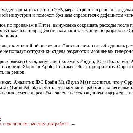
ден сократить штат на 20%, мера затронет персонал в отделах 
ной индустрии и поможет брендам справиться с дефицитом чип
онов по продажам в Китае, вынуждена сокращать расходы после
онут важные подразделения компании: команду по разработке Co
наушники.
 двух компаний общие корни. Слияние позволит объединить ресур
е не попадут сотрудники отдела разработки мобильных телефон
рять рынки сбыта, запустив продажи в Индии, Юго-Восточной А
ов в лице Xiaomi и Apple. Поэтому сейчас приоритетом Oppo ок
ть на рынок.
рынках. Аналитик
IDC
Брайн Ма (Bryan Ma) подсчитал, что у Opp
так (Tarun Pathak) отметил, что компания работает на нескольки
нению, смена курса обусловлена не сокращением издержек, а но
е
ю «токсичным» местом для работы
→