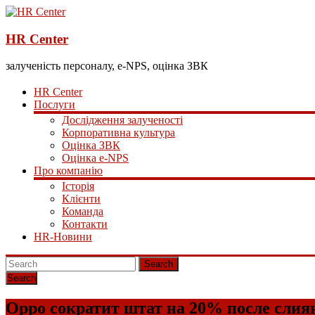
HR Center
залученість персоналу, e-NPS, оцінка ЗВК
HR Center
Послуги
Дослідження залученості
Корпоративна культура
Оцінка ЗВК
Оцінка e-NPS
Про компанію
Історія
Клієнти
Команда
Контакти
HR-Новини
Search
Oppo сократит штат на 20% после слия