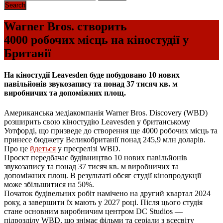
Warner Bros. створить
4000 робочих місць на кіностудії у
Британії
На кіностудії Leavesden буде побудовано 10 нових
павільйонів звукозапису та понад 37 тисяч кв. м
виробничих та допоміжних площ.
Американська медіакомпанія Warner Bros. Discovery (WBD)
розширить свою кіностудію Leavesden у британському
Уотфорді, що призведе до створення ще 4000 робочих місць та
принесе бюджету Великобританії понад 245,9 млн доларів.
Про це
йдеться
у пресрелізі WBD.
Проєкт передбачає будівництво 10 нових павільйонів
звукозапису та понад 37 тисяч кв. м виробничих та
допоміжних площ. В результаті обсяг студії кінопродукції
може збільшитися на 50%.
Початок будівельних робіт намічено на другий квартал 2024
року, а завершити їх мають у 2027 році. Після цього студія
стане основним виробничим центром DC Studios —
підрозділу WBD, що знімає фільми та серіали з всесвіту