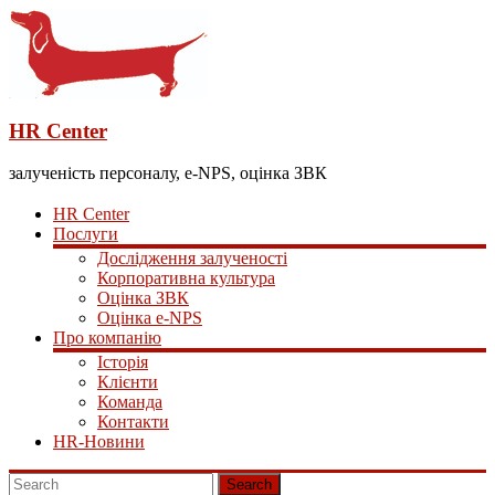
HR Center
залученість персоналу, e-NPS, оцінка ЗВК
HR Center
Послуги
Дослідження залученості
Корпоративна культура
Оцінка ЗВК
Оцінка e-NPS
Про компанію
Історія
Клієнти
Команда
Контакти
HR-Новини
Search