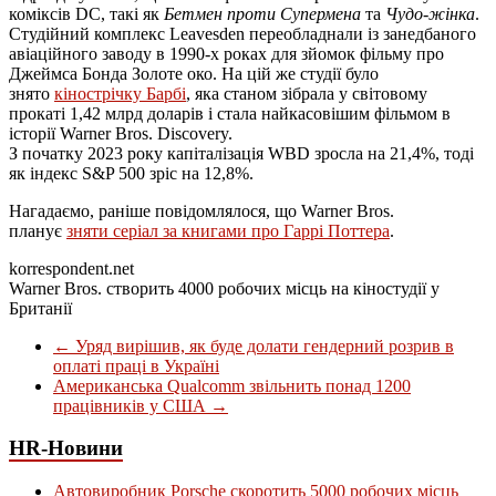
коміксів DC, такі як
Бетмен проти Супермена
та
Чудо-жінка
.
Студійний комплекс Leavesden переобладнали із занедбаного
авіаційного заводу в 1990-х роках для зйомок фільму про
Джеймса Бонда Золоте око. На цій же студії було
знято
кінострічку Барбі
, яка станом зібрала у світовому
прокаті 1,42 млрд доларів і стала найкасовішим фільмом в
історії Warner Bros. Discovery.
З початку 2023 року капіталізація WBD зросла на 21,4%, тоді
як індекс S&P 500 зріс на 12,8%.
Нагадаємо, раніше повідомлялося, що Warner Bros.
планує
зняти серіал за книгами про Гаррі Поттера
.
korrespondent.net
Warner Bros. створить 4000 робочих місць на кіностудії у
Британії
←
Уряд вирішив, як буде долати гендерний розрив в
оплаті праці в Україні
Американська Qualcomm звільнить понад 1200
працівників у США
→
HR-Новини
Автовиробник Porsche скоротить 5000 робочих місць