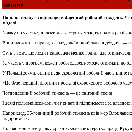
менше
Польща планує запровадити 4-денний робочий тиждень. Уже з 
моделі.
Заявку на участь у проєкті до 14 серпня можуть подати різні ком
Вони зможуть вибрати, яка модель їм найбільше підходить — ск
Суть у тому, що люди працювали менше годин, але отримували т
За участь у програмі кожен роботодавець зможе отримати до од
У Польщі хочуть оцінити, як скорочений робочий час вплине на
«Це буде перший пілотний проєкт зі скороченого робочого час
Чотириденний робочий тиждень — це світовий тренд.
І деякі польські державні чи приватні підприємства за власно
Наприклад, 35-годинний робочий тиждень ввів мер Влоцлавека К
підприємств.
Під час конференції, яку організувало міністерство праці, Ку