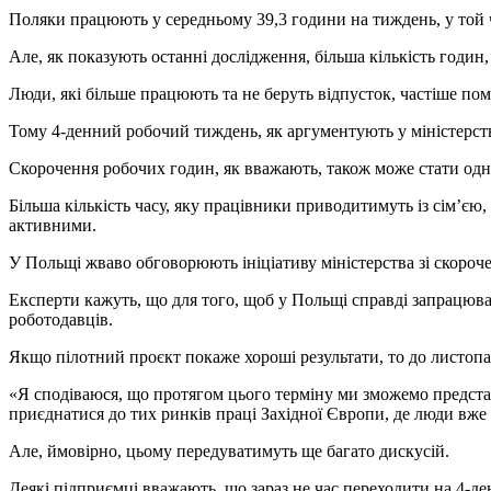
Поляки працюють у середньому 39,3 години на тиждень, у той 
Але, як показують останні дослідження, більша кількість годин
Люди, які більше працюють та не беруть відпусток, частіше по
Тому 4-денний робочий тиждень, як аргументують у міністерстві
Скорочення робочих годин, як вважають, також може стати одни
Більша кількість часу, яку працівники приводитимуть із сім’єю
активними.
У Польщі жваво обговорюють ініціативу міністерства зі скороче
Експерти кажуть, що для того, щоб у Польщі справді запрацюв
роботодавців.
Якщо пілотний проєкт покаже хороші результати, то до листопа
«Я сподіваюся, що протягом цього терміну ми зможемо представ
приєднатися до тих ринків праці Західної Європи, де люди вже
Але, ймовірно, цьому передуватимуть ще багато дискусій.
Деякі підприємці вважають, що зараз не час переходити на 4-д