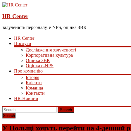
HR Center
залученість персоналу, e-NPS, оцінка ЗВК
HR Center
Послуги
Дослідження залученості
Корпоративна культура
Оцінка ЗВК
Оцінка e-NPS
Про компанію
Історія
Клієнти
Команда
Контакти
HR-Новини
Search
У Польщі хочуть перейти на 4-денний 