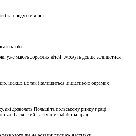
сті та продуктивності.
гато країн.
, які уже мають дорослих дітей, зможуть довше залишатися
ю, інакше це так і залишиться ініціативою окремих
у, які дозволять Польщі та польському ринку праці
стьян Гаєвський, заступник міністра праці.
 технології ще не розвинулися аж настільки.