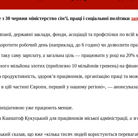
30 червня міністерство сім’ї, праці і соціальної політики
за
панії, державні заклади, фонди, асоціації та профспілки по всій к
оротити робочий день (наприклад, до 6 годин) чи дозволити пра
аку саму зарплату, а загальна ціль — працювати у році на 20% 
ного мільйона злотих (приблизно 10 мільйонів гривень) на фінан
 продуктивність, здоров’я працівників, організацію праці та мо
у в цій частині Європи, перший у нашому регіоні», — анонсувала
ю ініціативою уже працюють менше.
шиштоф Кукуцький для працівників міської адміністрації, а зго
куцький сказав, що вже «кілька тисяч людей користуються перева