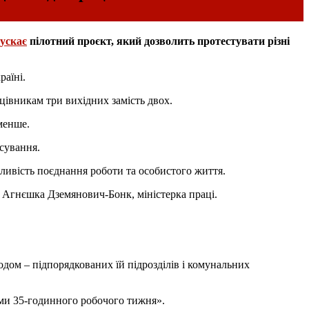
пускає
пілотний проєкт, який дозволить протестувати різні
раїні.
цівникам три вихідних замість двох.
менше.
сування.
жливість поєднання роботи та особистого життя.
 Агнєшка Дземянович-Бонк, міністерка праці.
дом – підпорядкованих їй підрозділів і комунальних
гами 35-годинного робочого тижня».