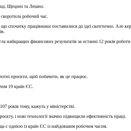
иці, Щецині та Лешно.
 скоротила робочий час.
що спочатку працівники поставилися до ідеї скептично. Але кері
ів.
сягла найкращих фінансових результатів за останні 12 років робот
ілотні проєкти, щоб побачити, як це працює.
алом 19 країн ЄС.
7 років тому, кажуть у міністерстві.
оєкту, і нові технології значно підвищили ефективність праці.
ща є однією із країн ЄС із найдовшим робочим часом.