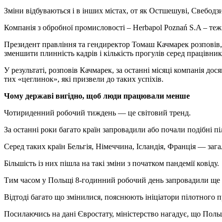
Зміни відбуваються і в інших містах, от як Остшешуві, Свебодз
Компанія з обробної промисловості – Herbapol Poznań S.A – теж
Президент правління та гендиректор Томаш Качмарек розповів, 
зменшити плинність кадрів і кількість прогулів серед працівник
У результаті, розповів Качмарек, за останні місяці компанія до
тих «цеглинок», які призвели до таких успіхів.
Чому державі вигідно, щоб люди працювали менше
Чотириденний робочий тиждень — це світовий тренд.
За останні роки багато країн запровадили або почали подібні п
Серед таких країн Бельгія, Німеччина, Ісландія, Франція — заг
Більшість із них пішла на такі зміни з початком пандемії ковіду.
Тим часом у Польщі 8-годинний робочий день запровадили ще 10
Відтоді багато що змінилися, пояснюють ініціатори пілотного пр
Посилаючись на дані Євростату, міністерство нагадує, що Поль