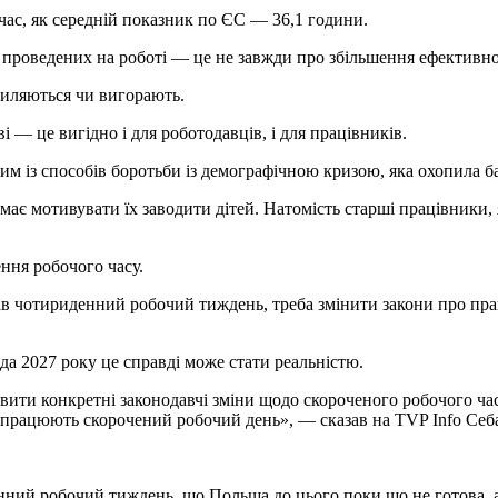
час, як середній показник по ЄС — 36,1 години.
, проведених на роботі — це не завжди про збільшення ефективно
миляються чи вигорають.
 — це вигідно і для роботодавців, і для працівників.
м із способів боротьби із демографічною кризою, яка охопила ба
, має мотивувати їх заводити дітей. Натомість старші працівники
ння робочого часу.
ав чотириденний робочий тиждень, треба змінити закони про прац
да 2027 року це справді може стати реальністю.
ити конкретні законодавчі зміни щодо скороченого робочого час
 працюють скорочений робочий день», — сказав на TVP Info Себа
енний робочий тиждень, що Польща до цього поки що не готова, а