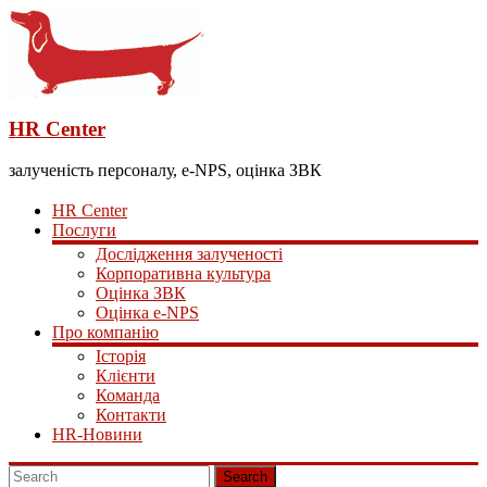
HR Center
залученість персоналу, e-NPS, оцінка ЗВК
HR Center
Послуги
Дослідження залученості
Корпоративна культура
Оцінка ЗВК
Оцінка e-NPS
Про компанію
Історія
Клієнти
Команда
Контакти
HR-Новини
Search