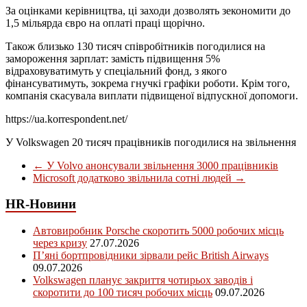
За оцінками керівництва, ці заходи дозволять зекономити до
1,5 мільярда євро на оплаті праці щорічно.
Також близько 130 тисяч співробітників погодилися на
замороження зарплат: замість підвищення 5%
відраховуватимуть у спеціальний фонд, з якого
фінансуватимуть, зокрема гнучкі графіки роботи. Крім того,
компанія скасувала виплати підвищеної відпускної допомоги.
https://ua.korrespondent.net/
У Volkswagen 20 тисяч працівників погодилися на звільнення
←
У Volvo анонсували звільнення 3000 працівників
Microsoft додатково звільнила сотні людей
→
HR-Новини
Автовиробник Porsche скоротить 5000 робочих місць
через кризу
27.07.2026
П’яні бортпровідники зірвали рейс British Airways
09.07.2026
Volkswagen планує закриття чотирьох заводів і
скоротити до 100 тисяч робочих місць
09.07.2026