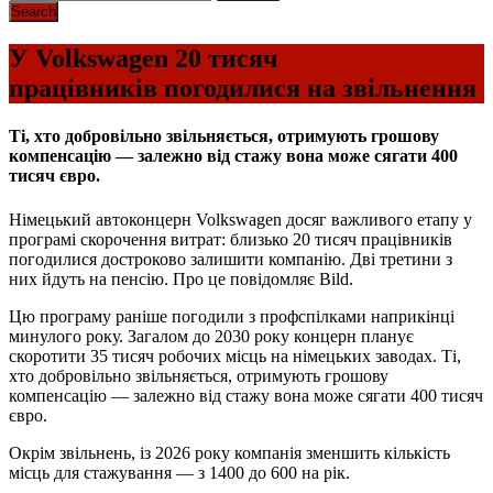
У Volkswagen 20 тисяч
працівників погодилися на звільнення
Ті, хто добровільно звільняється, отримують грошову
компенсацію — залежно від стажу вона може сягати 400
тисяч євро.
Німецький автоконцерн Volkswagen досяг важливого етапу у
програмі скорочення витрат: близько 20 тисяч працівників
погодилися достроково залишити компанію. Дві третини з
них йдуть на пенсію. Про це повідомляє Bild.
Цю програму раніше погодили з профспілками наприкінці
минулого року. Загалом до 2030 року концерн планує
скоротити 35 тисяч робочих місць на німецьких заводах. Ті,
хто добровільно звільняється, отримують грошову
компенсацію — залежно від стажу вона може сягати 400 тисяч
євро.
Окрім звільнень, із 2026 року компанія зменшить кількість
місць для стажування — з 1400 до 600 на рік.