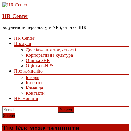
HR Center
залученість персоналу, e-NPS, оцінка ЗВК
HR Center
Послуги
Дослідження залученості
Корпоративна культура
Оцінка ЗВК
Оцінка e-NPS
Про компанію
Історія
Клієнти
Команда
Контакти
HR-Новини
Search
Тім Кук може залишити