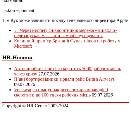
надходило.
ua.korrespondent
Тім Кук може залишити посаду генерального директора Apple
←
Через нестачу співробітників мережа «Київхліб»
перезапускає магазини самообслуговування
Колишній прем’єр Британії Сунак пішов на роботу у
Microsoft
→
HR-Новини
Автовиробник Porsche скоротить 5000 робочих місць
через кризу
27.07.2026
П’яні бортпровідники зірвали рейс British Airways
09.07.2026
Volkswagen планує закриття чотирьох заводів і
скоротити до 100 тисяч робочих місць
09.07.2026
Copyright © HR Center 2003-2024