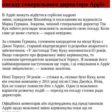
посаду генерального директора Apple
В Apple можуть відбутися серйозні кадрові
зміни, повідомляє Bloomberg із посиланням на журналіста
Марка Ґурмана. Зокрема, чинний генеральний директор Тім
Кук нібито розглядає можливість залишити свою посаду. Коли
саме це може статися — наразі невідомо.
За словами Ґурмана, головним кандидатом на місце Кука є
Джон Тернус, старший віцепрезидент із розробки апаратного
забезпечення. «У листопаді Тіму Куку виповниться 65 років.
Якщо говорити про формальну зміну керівництва, то
головним претендентом залишається Тернус. Я називав його
найімовірнішим наступником ще торік, і ці очікування в Apple
лише зміцнилися», — зазначає аналітик.
Нині Тернусу 50 років — стільки ж, скільки було Куку, коли
він очолив компанію у 2011 році після Стіва Джобса. Втім,
Кук не планує повністю йти з Apple. Один із можливих
варіантів розвитку подій — перехід на посаду голови ради
директорів.
Офіційних коментарів або підтверджень від представників
Apple щодо можливої зміни керівництва поки що не