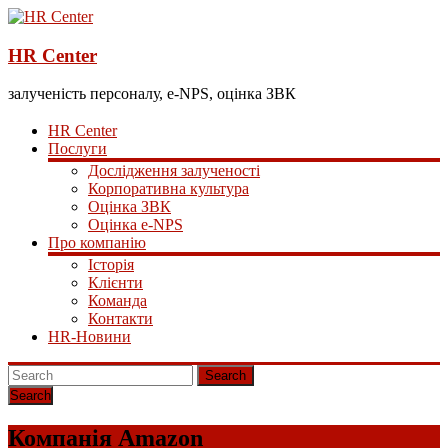
HR Center
залученість персоналу, e-NPS, оцінка ЗВК
HR Center
Послуги
Дослідження залученості
Корпоративна культура
Оцінка ЗВК
Оцінка e-NPS
Про компанію
Історія
Клієнти
Команда
Контакти
HR-Новини
Search
Компанія Amazon