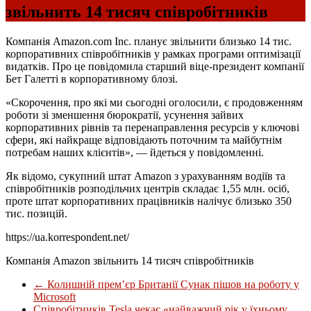
звільнить 14 тисяч співробітників
Компанія Amazon.com Inc. планує звільнити близько 14 тис.
корпоративних співробітників у рамках програми оптимізації
видатків. Про це повідомила старший віце-президент компанії
Бет Галетті в корпоративному блозі.
«Скорочення, про які ми сьогодні оголосили, є продовженням
роботи зі зменшення бюрократії, усунення зайвих
корпоративних рівнів та перенаправлення ресурсів у ключові
сфери, які найкраще відповідають поточним та майбутнім
потребам наших клієнтів», — йдеться у повідомленні.
Як відомо, сукупний штат Amazon з урахуванням водіїв та
співробітників розподільчих центрів складає 1,55 млн. осіб,
проте штат корпоративних працівників налічує близько 350
тис. позицій.
https://ua.korrespondent.net/
Компанія Amazon звільнить 14 тисяч співробітників
←
Колишній прем’єр Британії Сунак пішов на роботу у
Microsoft
Співробітників Tesla чекає «найважчий рік у їхньому