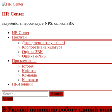
HR Center
залученість персоналу, e-NPS, оцінка ЗВК
HR Center
Послуги
Дослідження залученості
Корпоративна культура
Оцінка ЗВК
Оцінка e-NPS
Про компанію
Історія
Клієнти
Команда
Контакти
HR-Новини
Search
В Україні припинив роботу єдиний виро