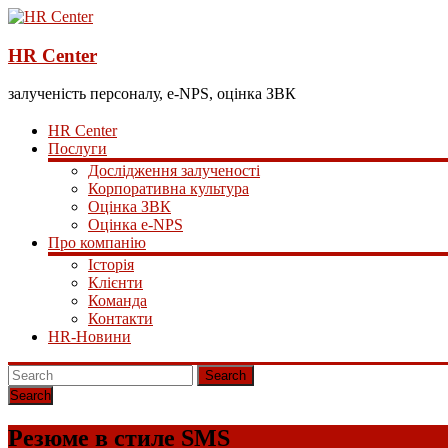
HR Center
залученість персоналу, e-NPS, оцінка ЗВК
HR Center
Послуги
Дослідження залученості
Корпоративна культура
Оцінка ЗВК
Оцінка e-NPS
Про компанію
Історія
Клієнти
Команда
Контакти
HR-Новини
Search
Резюме в стиле SMS