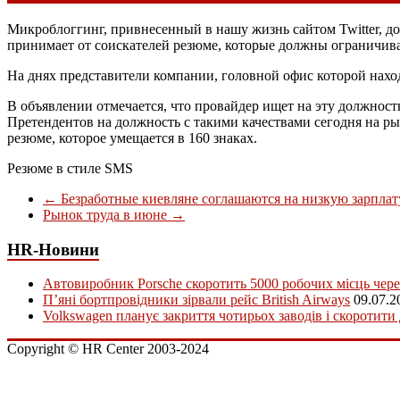
Микроблоггинг, привнесенный в нашу жизнь сайтом Twitter, д
принимает от соискателей резюме, которые должны ограничива
На днях представители компании, головной офис которой нахо
В объявлении отмечается, что провайдер ищет на эту должнос
Претендентов на должность с такими качествами сегодня на ры
резюме, которое умещается в 160 знаках.
Резюме в стиле SMS
←
Безработные киевляне соглашаются на низкую зарплат
Рынок труда в июне
→
HR-Новини
Автовиробник Porsche скоротить 5000 робочих місць чере
П’яні бортпровідники зірвали рейс British Airways
09.07.2
Volkswagen планує закриття чотирьох заводів і скоротити
Copyright © HR Center 2003-2024