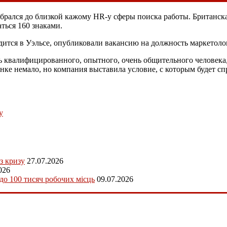
обрался до близкой кажому HR-у сферы поиска работы. Британск
ться 160 знаками.
дится в Уэльсе, опубликовали вакансию на должность маркетоло
ть квалифицированного, опытного, очень общительного человек
нке немало, но компания выставила условие, с которым будет сп
у
з кризу
27.07.2026
026
 до 100 тисяч робочих місць
09.07.2026