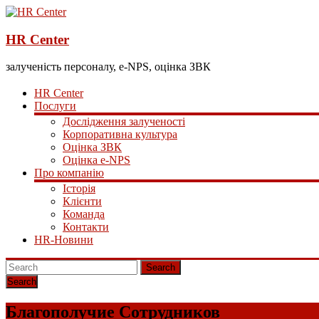
HR Center
залученість персоналу, e-NPS, оцінка ЗВК
HR Center
Послуги
Дослідження залученості
Корпоративна культура
Оцінка ЗВК
Оцінка e-NPS
Про компанію
Історія
Клієнти
Команда
Контакти
HR-Новини
Search
Благополучие Сотрудников