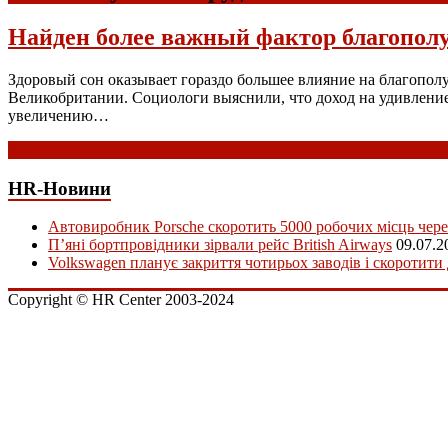
Найден более важный фактор благополу
Здоровый сон оказывает гораздо большее влияние на благопол
Великобритании. Социологи выяснили, что доход на удивление 
увеличению…
Read more
HR-Новини
Автовиробник Porsche скоротить 5000 робочих місць чере
П’яні бортпровідники зірвали рейс British Airways
09.07.2
Volkswagen планує закриття чотирьох заводів і скоротити
Copyright © HR Center 2003-2024