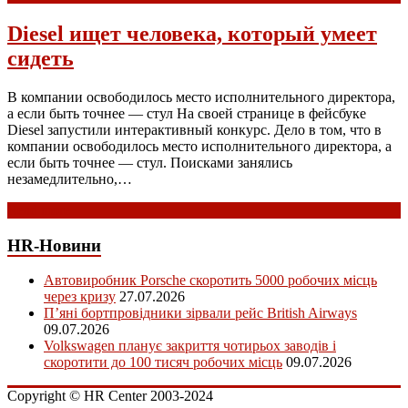
Diesel ищет человека, который умеет
сидеть
В компании освободилось место исполнительного директора,
а если быть точнее — стул На своей странице в фейсбуке
Diesel запустили интерактивный конкурс. Дело в том, что в
компании освободилось место исполнительного директора, а
если быть точнее — стул. Поисками занялись
незамедлительно,…
Read more
HR-Новини
Автовиробник Porsche скоротить 5000 робочих місць
через кризу
27.07.2026
П’яні бортпровідники зірвали рейс British Airways
09.07.2026
Volkswagen планує закриття чотирьох заводів і
скоротити до 100 тисяч робочих місць
09.07.2026
Copyright © HR Center 2003-2024