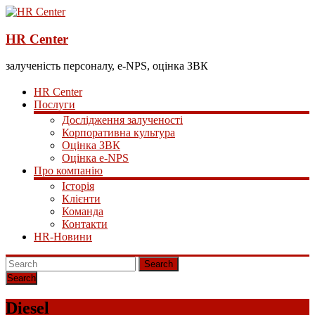
HR Center
залученість персоналу, e-NPS, оцінка ЗВК
HR Center
Послуги
Дослідження залученості
Корпоративна культура
Оцінка ЗВК
Оцінка e-NPS
Про компанію
Історія
Клієнти
Команда
Контакти
HR-Новини
Search
Diesel