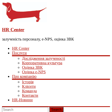
HR Center
залученість персоналу, e-NPS, оцінка ЗВК
HR Center
Послуги
Дослідження залученості
Корпоративна культура
Оцінка ЗВК
Оцінка e-NPS
Про компанію
Історія
Клієнти
Команда
Контакти
HR-Новини
Search