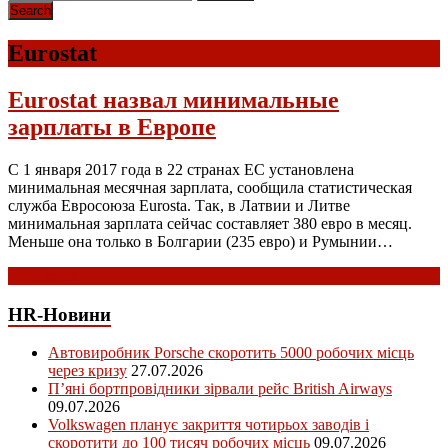
Eurostat
Eurostat назвал минимальные
зарплаты в Европе
С 1 января 2017 года в 22 странах ЕС установлена
минимальная месячная зарплата, сообщила статистическая
служба Евросоюза Eurosta. Так, в Латвии и Литве
минимальная зарплата сейчас составляет 380 евро в месяц.
Меньше она только в Болгарии (235 евро) и Румынии…
Read more
HR-Новини
Автовиробник Porsche скоротить 5000 робочих місць
через кризу
27.07.2026
П’яні бортпровідники зірвали рейс British Airways
09.07.2026
Volkswagen планує закриття чотирьох заводів і
скоротити до 100 тисяч робочих місць
09.07.2026