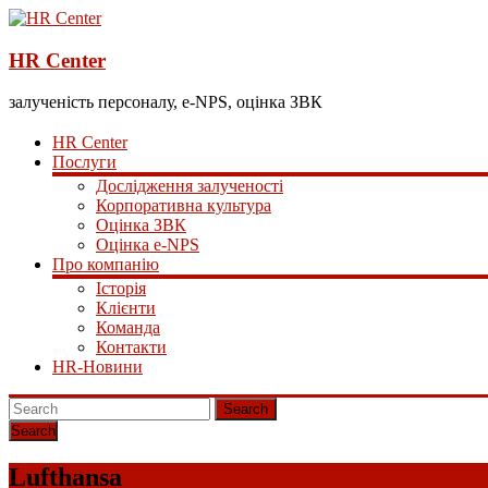
HR Center
залученість персоналу, e-NPS, оцінка ЗВК
HR Center
Послуги
Дослідження залученості
Корпоративна культура
Оцінка ЗВК
Оцінка e-NPS
Про компанію
Історія
Клієнти
Команда
Контакти
HR-Новини
Search
Lufthansa