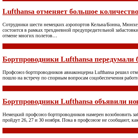
Lufthansa отменяет большое количество
Сотрудники шести немецких аэропортов Кельна/Бонна, Мюнхена
состоится в рамках трехдневной предупредительной забастовк
отмене многих полетов…
Read more
Бортпроводники Lufthansa передумали 
Профсоюз бортпроводников авиаконцерна Lufthansa решил отме
пошло на встречу по спорным вопросам соцобеспечения работ
Read more
Бортпроводники Lufthansa объявили но
Немецкий профсоюз бортпроводников намерен возобновить забас
пройдут 26, 27 и 30 ноября. Пока в профсоюзе не сообщают, к
Read more