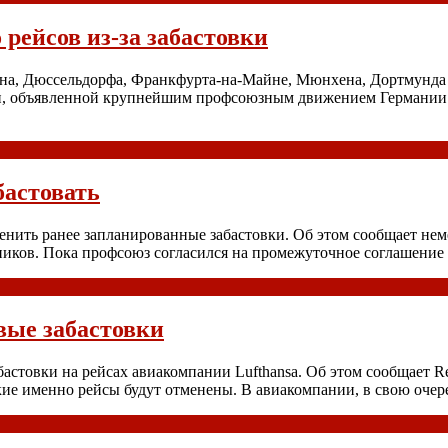
 рейсов из-за забастовки
, Дюссельдорфа, Франкфурта-на-Майне, Мюнхена, Дортмунда и Г
и, объявленной крупнейшим профсоюзным движением Германии Ve
бастовать
нить ранее запланированные забастовки. Об этом сообщает немец
ников. Пока профсоюз согласился на промежуточное соглашение
вые забастовки
товки на рейсах авиакомпании Lufthansa. Об этом сообщает Reu
акие именно рейсы будут отменены. В авиакомпании, в свою оче