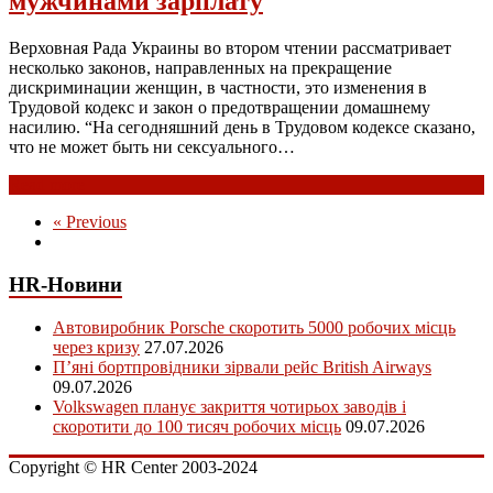
мужчинами зарплату
Верховная Рада Украины во втором чтении рассматривает
несколько законов, направленных на прекращение
дискриминации женщин, в частности, это изменения в
Трудовой кодекс и закон о предотвращении домашнему
насилию. “На сегодняшний день в Трудовом кодексе сказано,
что не может быть ни сексуального…
Read more
« Previous
HR-Новини
Автовиробник Porsche скоротить 5000 робочих місць
через кризу
27.07.2026
П’яні бортпровідники зірвали рейс British Airways
09.07.2026
Volkswagen планує закриття чотирьох заводів і
скоротити до 100 тисяч робочих місць
09.07.2026
Copyright © HR Center 2003-2024