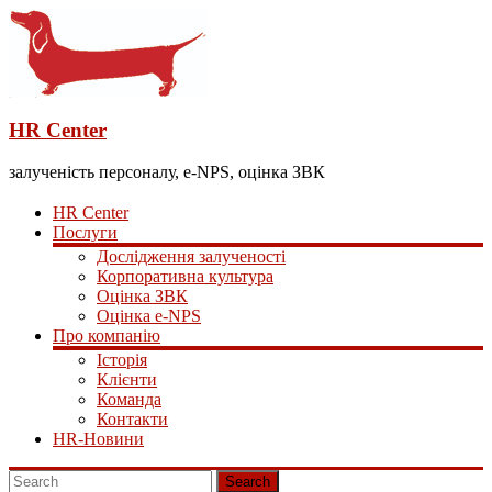
HR Center
залученість персоналу, e-NPS, оцінка ЗВК
HR Center
Послуги
Дослідження залученості
Корпоративна культура
Оцінка ЗВК
Оцінка e-NPS
Про компанію
Історія
Клієнти
Команда
Контакти
HR-Новини
Search