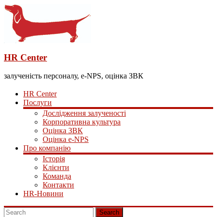
HR Center
залученість персоналу, e-NPS, оцінка ЗВК
HR Center
Послуги
Дослідження залученості
Корпоративна культура
Оцінка ЗВК
Оцінка e-NPS
Про компанію
Історія
Клієнти
Команда
Контакти
HR-Новини
Search