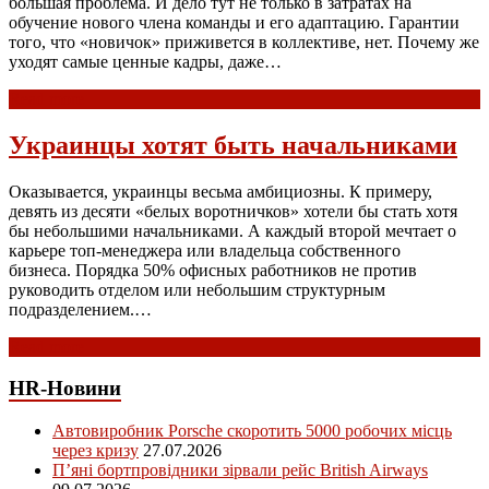
большая проблема. И дело тут не только в затратах на
обучение нового члена команды и его адаптацию. Гарантии
того, что «новичок» приживется в коллективе, нет. Почему же
уходят самые ценные кадры, даже…
Read more
Украинцы хотят быть начальниками
Оказывается, украинцы весьма амбициозны. К примеру,
девять из десяти «белых воротничков» хотели бы стать хотя
бы небольшими начальниками. А каждый второй мечтает о
карьере топ-менеджера или владельца собственного
бизнеса. Порядка 50% офисных работников не против
руководить отделом или небольшим структурным
подразделением.…
Read more
HR-Новини
Автовиробник Porsche скоротить 5000 робочих місць
через кризу
27.07.2026
П’яні бортпровідники зірвали рейс British Airways