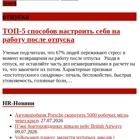
отпуска
ТОП-5 способов настроить себя на
работу после отпуска
Ученые подсчитали, что 67% людей переживают стресс в
момент возвращения на работу после отпуска Уходя в
отпуск, не оставляйте часть дел незавершенными в расчете на
то, что закончите их потом. Характерные признаки
«постотпускного синдрома»: печаль, беспокойство, быстрая
утомляемость, головные боли,…
Read more
HR-Новини
Автовиробник Porsche скоротить 5000 робочих місць
через кризу
27.07.2026
П’яні бортпровідники зірвали рейс British Airways
09.07.2026
Volkswagen планує закриття чотирьох заводів і