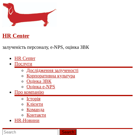
HR Center
залученість персоналу, e-NPS, оцінка ЗВК
HR Center
Послуги
Дослідження залученості
Корпоративна культура
Оцінка ЗВК
Оцінка e-NPS
Про компанію
Історія
Клієнти
Команда
Контакти
HR-Новини
Search