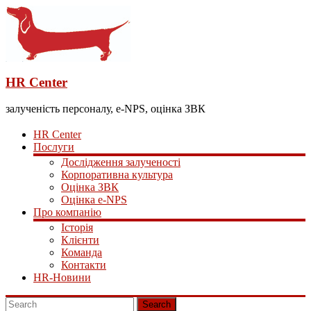
HR Center
залученість персоналу, e-NPS, оцінка ЗВК
HR Center
Послуги
Дослідження залученості
Корпоративна культура
Оцінка ЗВК
Оцінка e-NPS
Про компанію
Історія
Клієнти
Команда
Контакти
HR-Новини
Search