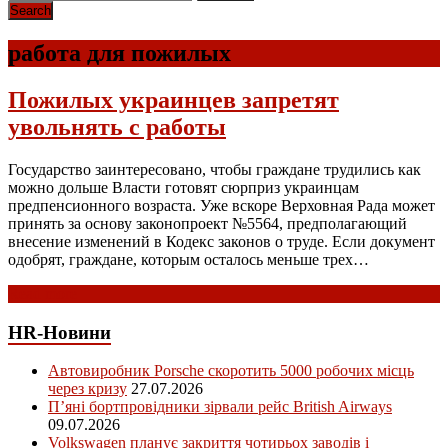
работа для пожилых
Пожилых украинцев запретят
увольнять с работы
Государство заинтересовано, чтобы граждане трудились как
можно дольше Власти готовят сюрприз украинцам
предпенсионного возраста. Уже вскоре Верховная Рада может
принять за основу законопроект №5564, предполагающий
внесение изменений в Кодекс законов о труде. Если документ
одобрят, граждане, которым осталось меньше трех…
Read more
HR-Новини
Автовиробник Porsche скоротить 5000 робочих місць
через кризу
27.07.2026
П’яні бортпровідники зірвали рейс British Airways
09.07.2026
Volkswagen планує закриття чотирьох заводів і