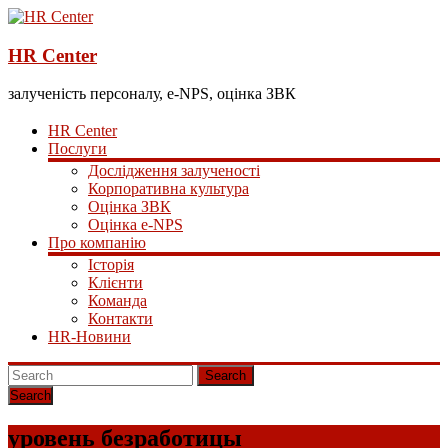
HR Center
залученість персоналу, e-NPS, оцінка ЗВК
HR Center
Послуги
Дослідження залученості
Корпоративна культура
Оцінка ЗВК
Оцінка e-NPS
Про компанію
Історія
Клієнти
Команда
Контакти
HR-Новини
Search
уровень безработицы