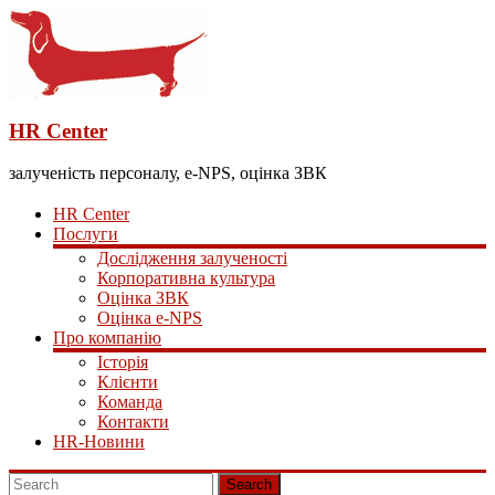
HR Center
залученість персоналу, e-NPS, оцінка ЗВК
HR Center
Послуги
Дослідження залученості
Корпоративна культура
Оцінка ЗВК
Оцінка e-NPS
Про компанію
Історія
Клієнти
Команда
Контакти
HR-Новини
Search