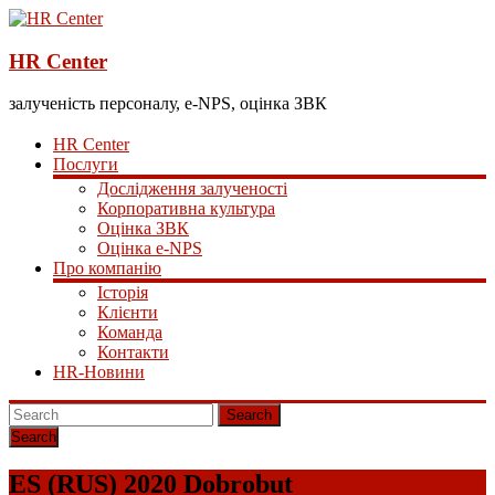
HR Center
залученість персоналу, e-NPS, оцінка ЗВК
HR Center
Послуги
Дослідження залученості
Корпоративна культура
Оцінка ЗВК
Оцінка e-NPS
Про компанію
Історія
Клієнти
Команда
Контакти
HR-Новини
Search
ES (RUS) 2020 Dobrobut